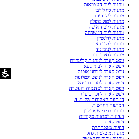
מתנות ליום העצמאות
מתנות כחול לבן
מתנות לשבועות
מתנות למזל בתולה
מתנות ליום האישה
מתנות ליום המשפחה
מתנות לולנטיין
מתנות לט"ו באב
מתנות לנובי גוד
מתנות לסילבסטר
גיפט קארד למתנות קולינריות
גיפט קארד לבתי ספא
גיפט קארד למותגי אופנה
גיפט קארד לנופש ולמלונות
גיפט קארד לתרבות ופנאי
גיפט קארד לסדנאות והעשרה
גיפט קארד ליופי וטיפוח
המתנות האהובות של 2025
המתנות החדשות
מתנות במימוש אונליין
רעיונות למתנות מקוריות
גיפט קארד
חוויות משפחתיות
מתנות מומלצות לחג
מתנות מקוריות לאישה