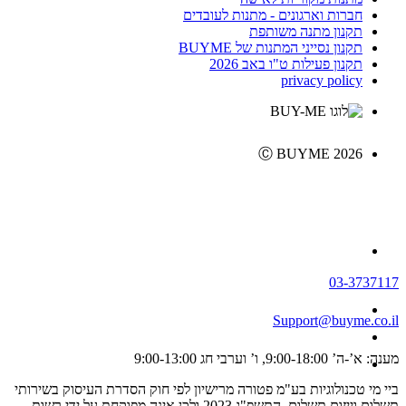
חברות וארגונים - מתנות לעובדים
תקנון מתנה משותפת
תקנון נסייני המתנות של BUYME
תקנון פעילות ט"ו באב 2026
privacy policy
Ⓒ BUYME 2026
03-3737117
Support@buyme.co.il
מענה: א’-ה’ 9:00-18:00, ו’ וערבי חג 9:00-13:00
ביי מי טכנולוגיות בע"מ פטורה מרישיון לפי חוק הסדרת העיסוק בשירותי
תשלום וייזום תשלום, התשפ"ג 2023 ולכן אינה מפוקחת על ידי רשות