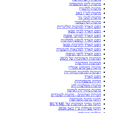
מתנות ליום המשפחה
מתנות לולנטיין
מתנות לט"ו באב
מתנות לנובי גוד
מתנות לסילבסטר
גיפט קארד למתנות קולינריות
גיפט קארד לבתי ספא
גיפט קארד למותגי אופנה
גיפט קארד לנופש ולמלונות
גיפט קארד לתרבות ופנאי
גיפט קארד לסדנאות והעשרה
גיפט קארד ליופי וטיפוח
המתנות האהובות של 2025
המתנות החדשות
מתנות במימוש אונליין
רעיונות למתנות מקוריות
גיפט קארד
חוויות משפחתיות
מתנות מומלצות לחג
מתנות מקוריות לאישה
חברות וארגונים - מתנות לעובדים
תקנון מתנה משותפת
תקנון נסייני המתנות של BUYME
תקנון פעילות ט"ו באב 2026
privacy policy