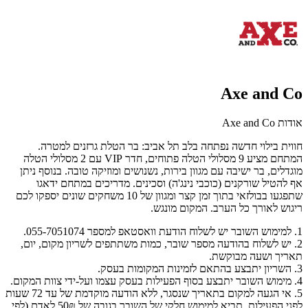
Axe and Co
אודות Axe and Co
חווית בילוי חדשה נפתחה בלב תל אביב: בר הטלת גרזנים למטרה.
המתחם מציע 9 מסלולי הטלה פתוחים, חדר VIP עם 2 מסלולי הטלה
מוגדלים, בר ישיבה עם מגוון בירות, נשנושים ומוזיקה טובה. בנוסף ניתן
אף להטיל שורקנים (כוכבי נינג'ה) וסכינים. מדריכים במתחם ידאגו
שתפגעו בבולזאי בתוך זמן קצר ומגוון של 10 משחקים שונים יספקו לכם
ריגוש לאורך כל הערב. המקום מונגש.
1. למימוש השובר יש לשלוח הודעת וואסטאפ למספר 055-7051074.
2. יש לשלוח בהודעה מספר שובר, כמות משתתפים לשריון מקום, יום,
תאריך ושעה מבוקשת.
3. השריון יתבצע בהתאם לזמינות המקומות בעסק.
4. מימוש השובר יתבצע בסוף הפעילות בעסק עצמו ועל-ידי צוות המקום.
5. אי הגעה למקום בתאריך שנסגר, ללא הודעה מוקדמת של עד 72 שעות
לפני הפעילות, תביא למימוש חלקי של השובר בגובה של 50₪ לאדם (לפי