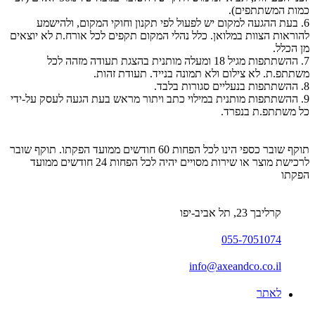
כמות המשתתפים).
6. בעת ההגעה למקום יש לפעול לפי תקנון וחוקי המקום, ולהישמע
להוראות הצוות במלואן. כלל נהלי המקום תקפים לכל אורח.ת לא יוצאים
מן הכלל.
7. ההשתתפות מגיל 18 ומעלה מותנית בהצגת תעודה מזהה לכל
משתתפ.ת. לא צילום ולא תמונה בנייד. תעודת זהות.
8. ההשתתפות בנעליים סגורות בלבד.
9. ההשתתפות מותנית במילוי כתב ויתור מראש בעת הגעה לעסק על-ידי
כל משתתפ.ת בנפרד.
תוקף שובר כספי הינו לכל הפחות 60 חודשים ממועד הפקתו. תוקף שובר
לרכישת מוצר או שירות מסויים יהיה לכל הפחות 24 חודשים ממועד
הפקתו
קרליבך 23, תל אביב-יפו
055-7051074
info@axeandco.co.il
לאתר