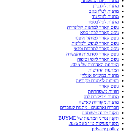
מתנות ליום המשפחה
מתנות לולנטיין
מתנות לט"ו באב
מתנות לנובי גוד
מתנות לסילבסטר
גיפט קארד למתנות קולינריות
גיפט קארד לבתי ספא
גיפט קארד למותגי אופנה
גיפט קארד לנופש ולמלונות
גיפט קארד לתרבות ופנאי
גיפט קארד לסדנאות והעשרה
גיפט קארד ליופי וטיפוח
המתנות האהובות של 2025
המתנות החדשות
מתנות במימוש אונליין
רעיונות למתנות מקוריות
גיפט קארד
חוויות משפחתיות
מתנות מומלצות לחג
מתנות מקוריות לאישה
חברות וארגונים - מתנות לעובדים
תקנון מתנה משותפת
תקנון נסייני המתנות של BUYME
תקנון פעילות ט"ו באב 2026
privacy policy