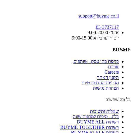
support@buyme.co.il
03-3737117
א׳-ה׳ 9:00-20:00
יום ו׳ וערבי חג 9:00-15:00
BUYME
כניסת בתי עסק - שותפים
אודות
Careers
תקנון האתר
מדיניות הגנת פרטיות
הצהרת נגישות
כל מה שחשוב
שאלות ותשובות
בלוג - טיפים למתנות שוות
רשתות BUYME ALL
רשתות BUYME TOGETHER
רשתות BUYME STYLE