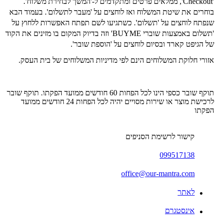
'Checkout', ממלאים פרטים ומתקדמים ל-'המשך לבחירת משלוח'.
בוחרים את שיטת המשלוח ואז לוחצים על 'מעבר לתשלום'. בעמוד הבא
שנפתח לוחצים על 'תשלום'. כשתגיעו לשם תפתח האפשרות ללחוץ על
'תשלום באמצעות שוברי BUYME' וזה בדיוק המקום בו מזינים את הקוד
של הגיפט קארד ובסיום לוחצים על 'הוספת שובר'.
אזורי חלוקת המשלוחים הינם לפי מדיניות המשלוחים של בית העסק.
תוקף שובר כספי הינו לכל הפחות 60 חודשים ממועד הפקתו. תוקף שובר
לרכישת מוצר או שירות מסויים יהיה לכל הפחות 24 חודשים ממועד
הפקתו
קישור לרשימת הסניפים
099517138
office@our-mantra.com
לאתר
אינסטגרם