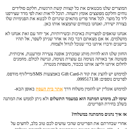
המוצרים שלנו מבטאים את כל קצוות קשת הרגשות, חלקם סולידים
נוחים וחלקם מפוצצים אומץ ותעוזה. תוכל לראות זאת לפי מדד שצירפנו
ליד כל מוצר. לכל אחד פריט מתאים שיגרום לו לבטא את הפנימיות שלו
בצורה ישירה, ואנחנו בטוחים שתמצאו אותו כאן.
אנחנו שואפים למצויינות באיכות ובשירותיות, אך יחד עם זאת אנחנו לא
מושלמים. אז אם מצאתם דבר כזה או אחר שניתן לשפר, אל תהיו
ביישנים ודברו איתנו כדי שנוכל לגדול ולצמוח.
החזון שלנו הוא להיות מותג שמכתיב אופנה צעירה ומרעננת, איכותית,
פשוטה אך באותה נשימה גם עוצרת נשימה, ונגישה לכולם. מוזמנים
לחלום איתנו ולייצג אותנו בכבוד, משפחת מנטרה.
למימוש יש להציג את קוד ה-Gift Card באמצעות SMS/מייל/דף מודפס.
לפרטים נוספים: 099517138.
למימוש אונליין יש להזמין משלוח דרך
אתר בית העסק
באופן הבא-
שימו לב, מימוש המתנה הוא במעמד התשלום
ו
לא ניתן לממש את המתנה
בשלב בחירת הפריטים.
אז איך נהנים מהמתנה במשלוח?
אחרי שבחרתם את הפריטים שהכי עושים לכם טוב בלב, לוחצים על