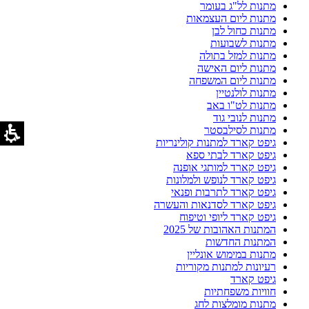
מתנות לל"ג בעומר
מתנות ליום העצמאות
מתנות כחול לבן
מתנות לשבועות
מתנות למזל בתולה
מתנות ליום האישה
מתנות ליום המשפחה
מתנות לולנטיין
מתנות לט"ו באב
מתנות לנובי גוד
מתנות לסילבסטר
גיפט קארד למתנות קולינריות
גיפט קארד לבתי ספא
גיפט קארד למותגי אופנה
גיפט קארד לנופש ולמלונות
גיפט קארד לתרבות ופנאי
גיפט קארד לסדנאות והעשרה
גיפט קארד ליופי וטיפוח
המתנות האהובות של 2025
המתנות החדשות
מתנות במימוש אונליין
רעיונות למתנות מקוריות
גיפט קארד
חוויות משפחתיות
מתנות מומלצות לחג