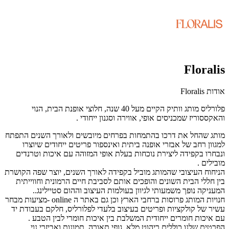
Floralis
אודות Floralis
פלורליס מותג וותיק הקיים מעל 40 שנה, חלוצי אופנת הבית, הנוי
והאקססוריז שמכניסים אופי, אווירה וסגנון ייחודי
.
מותג שהחל את דרכו בהתמחות בפרחים מיובשים ולאורך השנים התפתח
למגוון רחב של אבזרי אופנה ביתית ואינספור פריטים ייחודים שיוצרו
ונבחרו בקפידה ליצירת נוכחות בעלת אופי המזוהה עם איכות וטרנדים
מובילים
.
הניחוח העיצובי שהמותג מוביל בקפידה לאורך השנים, יוצר שפה הקושרת
בין חללי הבית השונים והופכים אותם לסביבת חיים הרמונית וחווייתית
המעניקה נופך משמעותי לגיוון בעולמות העיצוב וההום סטיילינג
..
חנויות המותג פרוסות ברחבי הארץ וכן גם באתר ה
- online
מציעות מבחר
עשיר של קולקציות ופריטים בעיצוב בלעדי לפלורליס, חלקם בעבודת יד
עם איכות חומרים ייחודית המשלבת בין איכות חומרי לבין הטבע
.
הפרטים שלנו כוללים ריהוט מלא, גופי תאורה, תמונות ואביזרי נוי