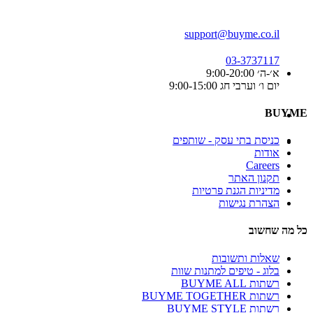
support@buyme.co.il
03-3737117
א׳-ה׳ 9:00-20:00
יום ו׳ וערבי חג 9:00-15:00
BUYME
כניסת בתי עסק - שותפים
אודות
Careers
תקנון האתר
מדיניות הגנת פרטיות
הצהרת נגישות
כל מה שחשוב
שאלות ותשובות
בלוג - טיפים למתנות שוות
רשתות BUYME ALL
רשתות BUYME TOGETHER
רשתות BUYME STYLE