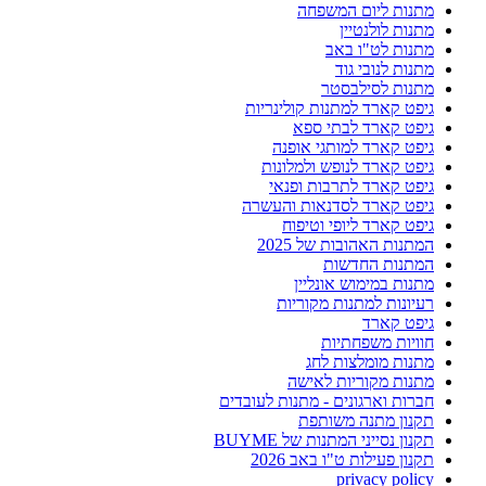
מתנות ליום המשפחה
מתנות לולנטיין
מתנות לט"ו באב
מתנות לנובי גוד
מתנות לסילבסטר
גיפט קארד למתנות קולינריות
גיפט קארד לבתי ספא
גיפט קארד למותגי אופנה
גיפט קארד לנופש ולמלונות
גיפט קארד לתרבות ופנאי
גיפט קארד לסדנאות והעשרה
גיפט קארד ליופי וטיפוח
המתנות האהובות של 2025
המתנות החדשות
מתנות במימוש אונליין
רעיונות למתנות מקוריות
גיפט קארד
חוויות משפחתיות
מתנות מומלצות לחג
מתנות מקוריות לאישה
חברות וארגונים - מתנות לעובדים
תקנון מתנה משותפת
תקנון נסייני המתנות של BUYME
תקנון פעילות ט"ו באב 2026
privacy policy