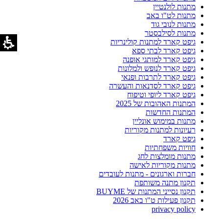
מתנות לולנטיין
מתנות לט"ו באב
מתנות לנובי גוד
מתנות לסילבסטר
גיפט קארד למתנות קולינריות
גיפט קארד לבתי ספא
גיפט קארד למותגי אופנה
גיפט קארד לנופש ולמלונות
גיפט קארד לתרבות ופנאי
גיפט קארד לסדנאות והעשרה
גיפט קארד ליופי וטיפוח
המתנות האהובות של 2025
המתנות החדשות
מתנות במימוש אונליין
רעיונות למתנות מקוריות
גיפט קארד
חוויות משפחתיות
מתנות מומלצות לחג
מתנות מקוריות לאישה
חברות וארגונים - מתנות לעובדים
תקנון מתנה משותפת
תקנון נסייני המתנות של BUYME
תקנון פעילות ט"ו באב 2026
privacy policy