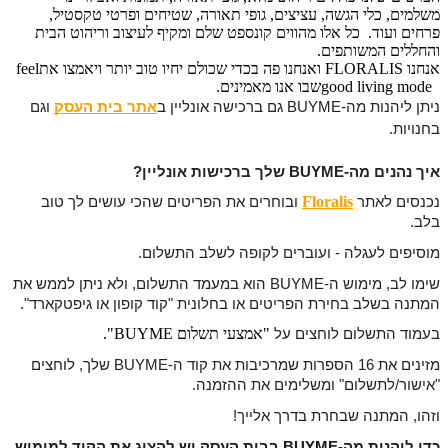
משלמים, כלי הגשה, עציצים, גופי תאורה, שטיחים ופרטי טקסטיל,
פרחים ועוד. כל אלו מהווים קונספט שלם ומקיף לעיצוב וריהוט הבית
והחללים המשותפים
.
אנחנו
FLORALIS
ואנחנו פה בכדי שכולם יחיו טוב יותר ויאמצו את
feel
good living mode
שבו אנו מאמינים
.
ניתן ליהנות מה-BUYME גם ברכישה אונליין ב
אתר בית העסק
וגם
בחנויות.
איך נהנים מה-BUYME שלך ברכישות אונליין?
Floralis
נכנסים לאתר
ו
בוחרים את הפריטים שהכי עושים לך טוב
בלב.
מוסיפים לעגלה - ועוברים לקופה לשלב התשלום.
שימו לב, מימוש ה-BUYME הוא במעמד התשלום, ולא ניתן לממש את
המתנה בשלב בחירת הפריטים או בחלונית "קוד קופון או גיפטקארד".
"
אמצעי תשלום BUYME".
בעמוד התשלום לוחצים על
מזינים את 16 הספרות שמרכיבות את קוד ה-BUYME שלך, לוחצים
"אישור/לתשלום"
ומשלימים את ההזמנה.
וזהו, המתנה שבחרת בדרך אלייך!
כדי ליהנות מה-BUYME בבית העסק יש להציג את הקוד למימוש