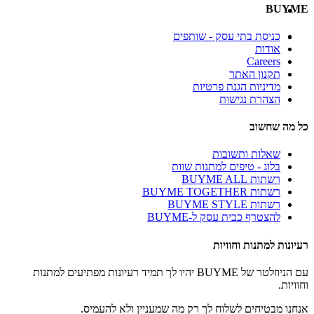
BUYME
כניסת בתי עסק - שותפים
אודות
Careers
תקנון האתר
מדיניות הגנת פרטיות
הצהרת נגישות
כל מה שחשוב
שאלות ותשובות
בלוג - טיפים למתנות שוות
רשתות BUYME ALL
רשתות BUYME TOGETHER
רשתות BUYME STYLE
להצטרף כבית עסק ל-BUYME
רעיונות למתנות וחוויות
עם הניוזלטר של BUYME יהיו לך תמיד רעיונות מפתיעים למתנות
וחוויות.
אנחנו מבטיחים לשלוח לך רק מה שמעניין ולא להעמיס.