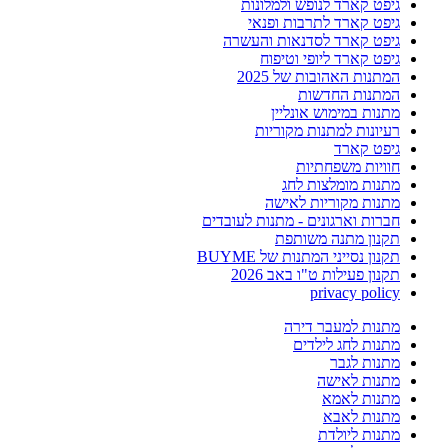
גיפט קארד לנופש ולמלונות
גיפט קארד לתרבות ופנאי
גיפט קארד לסדנאות והעשרה
גיפט קארד ליופי וטיפוח
המתנות האהובות של 2025
המתנות החדשות
מתנות במימוש אונליין
רעיונות למתנות מקוריות
גיפט קארד
חוויות משפחתיות
מתנות מומלצות לחג
מתנות מקוריות לאישה
חברות וארגונים - מתנות לעובדים
תקנון מתנה משותפת
תקנון נסייני המתנות של BUYME
תקנון פעילות ט"ו באב 2026
privacy policy
מתנות למעבר דירה
מתנות לחג לילדים
מתנות לגבר
מתנות לאישה
מתנות לאמא
מתנות לאבא
מתנות ליולדת