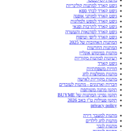
מתנות לסילבסטר
גיפט קארד למתנות קולינריות
גיפט קארד לבתי ספא
גיפט קארד למותגי אופנה
גיפט קארד לנופש ולמלונות
גיפט קארד לתרבות ופנאי
גיפט קארד לסדנאות והעשרה
גיפט קארד ליופי וטיפוח
המתנות האהובות של 2025
המתנות החדשות
מתנות במימוש אונליין
רעיונות למתנות מקוריות
גיפט קארד
חוויות משפחתיות
מתנות מומלצות לחג
מתנות מקוריות לאישה
חברות וארגונים - מתנות לעובדים
תקנון מתנה משותפת
תקנון נסייני המתנות של BUYME
תקנון פעילות ט"ו באב 2026
privacy policy
מתנות למעבר דירה
מתנות לחג לילדים
מתנות לגבר