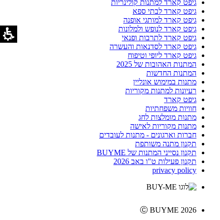
גיפט קארד למתנות קולינריות
גיפט קארד לבתי ספא
גיפט קארד למותגי אופנה
גיפט קארד לנופש ולמלונות
גיפט קארד לתרבות ופנאי
גיפט קארד לסדנאות והעשרה
גיפט קארד ליופי וטיפוח
המתנות האהובות של 2025
המתנות החדשות
מתנות במימוש אונליין
רעיונות למתנות מקוריות
גיפט קארד
חוויות משפחתיות
מתנות מומלצות לחג
מתנות מקוריות לאישה
חברות וארגונים - מתנות לעובדים
תקנון מתנה משותפת
תקנון נסייני המתנות של BUYME
תקנון פעילות ט"ו באב 2026
privacy policy
Ⓒ BUYME 2026