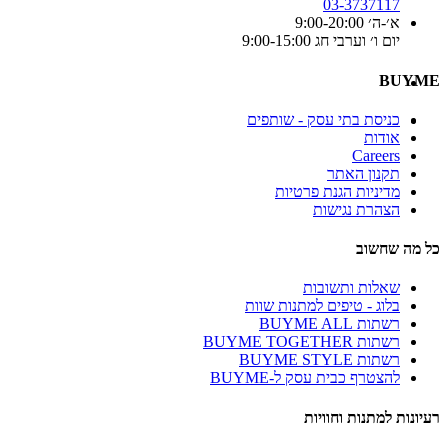
03-3737117
א׳-ה׳ 9:00-20:00
יום ו׳ וערבי חג 9:00-15:00
BUYME
כניסת בתי עסק - שותפים
אודות
Careers
תקנון האתר
מדיניות הגנת פרטיות
הצהרת נגישות
כל מה שחשוב
שאלות ותשובות
בלוג - טיפים למתנות שוות
רשתות BUYME ALL
רשתות BUYME TOGETHER
רשתות BUYME STYLE
להצטרף כבית עסק ל-BUYME
רעיונות למתנות וחוויות