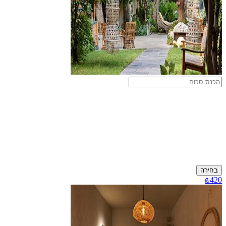
בחירה
₪420