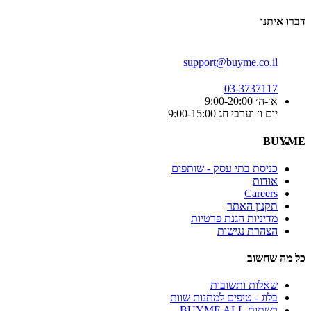
דברו איתנו
support@buyme.co.il
03-3737117
א׳-ה׳ 9:00-20:00
יום ו׳ וערבי חג 9:00-15:00
BUYME
כניסת בתי עסק - שותפים
אודות
Careers
תקנון האתר
מדיניות הגנת פרטיות
הצהרת נגישות
כל מה שחשוב
שאלות ותשובות
בלוג - טיפים למתנות שוות
רשתות BUYME ALL