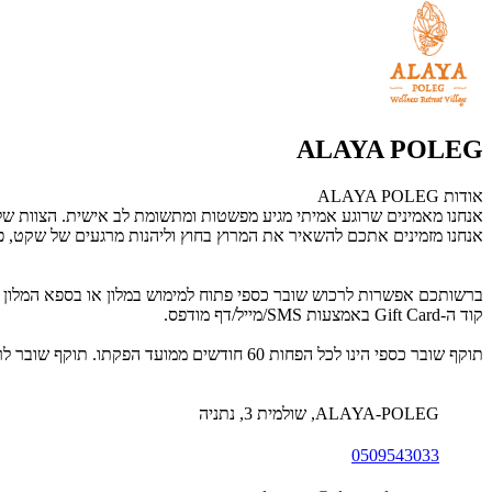
ALAYA POLEG
אודות ALAYA POLEG
אנחנו מאמינים שרוגע אמיתי מגיע מפשטות ומתשומת לב אישית. הצוות של
אנחנו מזמינים אתכם להשאיר את המרוץ בחוץ וליהנות מרגעים של שקט, 
קוד ה-Gift Card באמצעות SMS/מייל/דף מודפס.
תוקף שובר כספי הינו לכל הפחות 60 חודשים ממועד הפקתו. תוקף שובר לרכישת מוצר או שירות מסויים יהיה לכל הפחות 24 חודשים ממועד הפקתו
ALAYA-POLEG, שולמית 3, נתניה
0509543033