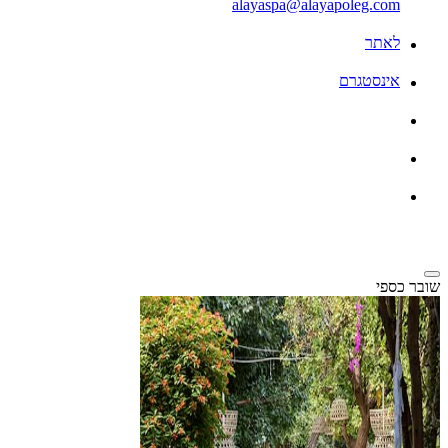
alayaspa@alayapoleg.com
לאתר
אינסטגרם
שובר כספי