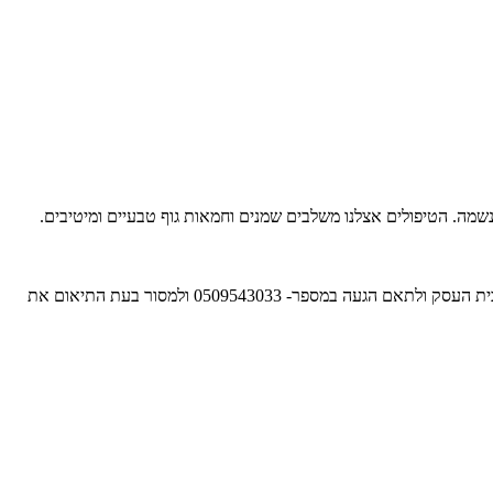
מה. הטיפולים אצלנו משלבים שמנים וחמאות גוף טבעיים ומיטיבים.
ברשותכם אפשרות לרכוש שובר כספי פתוח למימוש במלון או בספא המלון או לרכוש את אחת מחבילות הספא המפנקות שלנו. למימוש יש להתקשר לבית העסק ולתאם הגעה במספר- 0509543033 ולמסור בעת התיאום את