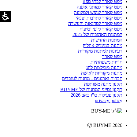
גיפט קארד לבתי ספא
גיפט קארד למותגי אופנה
גיפט קארד לנופש ולמלונות
גיפט קארד לתרבות ופנאי
גיפט קארד לסדנאות והעשרה
גיפט קארד ליופי וטיפוח
המתנות האהובות של 2025
המתנות החדשות
מתנות במימוש אונליין
רעיונות למתנות מקוריות
גיפט קארד
חוויות משפחתיות
מתנות מומלצות לחג
מתנות מקוריות לאישה
חברות וארגונים - מתנות לעובדים
תקנון מתנה משותפת
תקנון נסייני המתנות של BUYME
תקנון פעילות ט"ו באב 2026
privacy policy
Ⓒ BUYME 2026