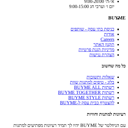
א׳-ה׳ 9:00-20:00
יום ו׳ וערבי חג 9:00-15:00
BUYME
כניסת בתי עסק - שותפים
אודות
Careers
תקנון האתר
מדיניות הגנת פרטיות
הצהרת נגישות
כל מה שחשוב
שאלות ותשובות
בלוג - טיפים למתנות שוות
רשתות BUYME ALL
רשתות BUYME TOGETHER
רשתות BUYME STYLE
להצטרף כבית עסק ל-BUYME
רעיונות למתנות וחוויות
עם הניוזלטר של BUYME יהיו לך תמיד רעיונות מפתיעים למתנות