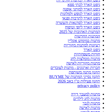
גיפט קארד למתנות קולינריות
גיפט קארד לבתי ספא
גיפט קארד למותגי אופנה
גיפט קארד לנופש ולמלונות
גיפט קארד לתרבות ופנאי
גיפט קארד לסדנאות והעשרה
גיפט קארד ליופי וטיפוח
המתנות האהובות של 2025
המתנות החדשות
מתנות במימוש אונליין
רעיונות למתנות מקוריות
גיפט קארד
חוויות משפחתיות
מתנות מומלצות לחג
מתנות מקוריות לאישה
חברות וארגונים - מתנות לעובדים
תקנון מתנה משותפת
תקנון נסייני המתנות של BUYME
תקנון פעילות ט"ו באב 2026
privacy policy
מתנות למעבר דירה
מתנות לחג לילדים
מתנות לגבר
מתנות לאישה