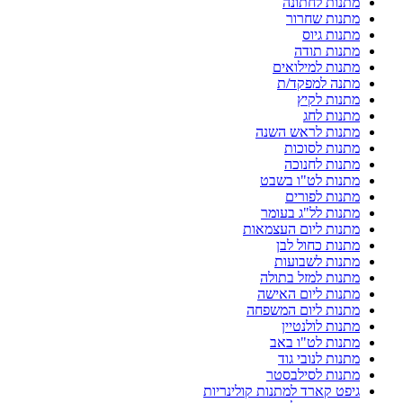
מתנות לחתונה
מתנות שחרור
מתנות גיוס
מתנות תודה
מתנות למילואים
מתנה למפקד/ת
מתנות לקיץ
מתנות לחג
מתנות לראש השנה
מתנות לסוכות
מתנות לחנוכה
מתנות לט"ו בשבט
מתנות לפורים
מתנות לל"ג בעומר
מתנות ליום העצמאות
מתנות כחול לבן
מתנות לשבועות
מתנות למזל בתולה
מתנות ליום האישה
מתנות ליום המשפחה
מתנות לולנטיין
מתנות לט"ו באב
מתנות לנובי גוד
מתנות לסילבסטר
גיפט קארד למתנות קולינריות