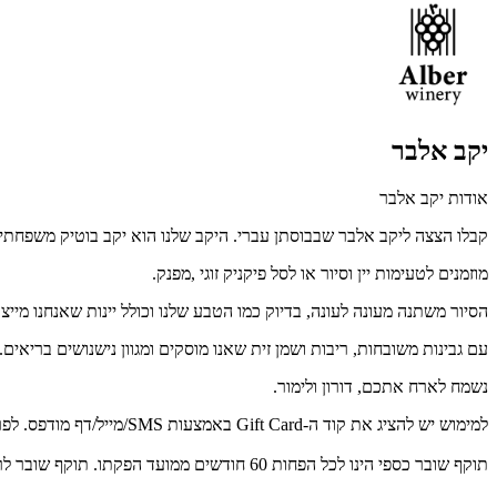
יקב אלבר
אודות יקב אלבר
קבלו הצצה ליקב אלבר שבבוסתן עברי. היקב שלנו הוא יקב בוטיק משפחת
מוזמנים לטעימות יין וסיור או לסל פיקניק זוגי ,מפנק.
הסיור משתנה מעונה לעונה, בדיוק כמו הטבע שלנו וכולל יינות שאנחנו מייצ
עם גבינות משובחות, ריבות ושמן זית שאנו מוסקים ומגוון נישנושים בריאים.
נשמח לארח אתכם, דורון ולימור.
למימוש יש להציג את קוד ה-Gift Card באמצעות SMS/מייל/דף מודפס. לפרטים נוספים: 052-5104449.
תוקף שובר כספי הינו לכל הפחות 60 חודשים ממועד הפקתו. תוקף שובר לרכישת מוצר או שירות מסויים יהיה לכל הפחות 24 חודשים ממועד הפקתו