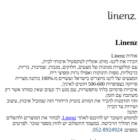
Linenz
אודות Linenz
הכירו את ליננז-
מותג אונליין לטקסטיל איכותי לבית,
עם קולקציות מגוונות של מצעים, חלוקים, מגבות, שמיכות, כריות,
כרבוליות, מפות תינוקות ואפילו נרות ומפיצי ריח.
המצעים של ליננז מיוצרים בישראל
ועשויים מ-100% כותנה מצרית
סרוקה בצפיפויות 500-600 חוטים לאינץ',
איכויות פרמיום בלתי מתפשרות,
עם מגע רך ונעים שאין כמותו אשר רק
משתבח עם הזמן.
זוהי הזדמנות להכיר את המותג בוטיק הייחודי הזה שמוביל איכות, עיצוב
ושירות עד הבית
תהנו!
למימוש השובר יש להיכנס לאתר
Linenz
, לבחור את המוצרים ולהשלים
את תהליך הרכישה. במעמד התשלום יש להזין מספר שובר. לפרטים
052-8924924
נוספים:
.