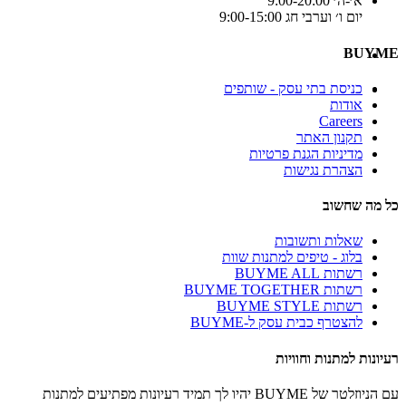
א׳-ה׳ 9:00-20:00
יום ו׳ וערבי חג 9:00-15:00
BUYME
כניסת בתי עסק - שותפים
אודות
Careers
תקנון האתר
מדיניות הגנת פרטיות
הצהרת נגישות
כל מה שחשוב
שאלות ותשובות
בלוג - טיפים למתנות שוות
רשתות BUYME ALL
רשתות BUYME TOGETHER
רשתות BUYME STYLE
להצטרף כבית עסק ל-BUYME
רעיונות למתנות וחוויות
עם הניוזלטר של BUYME יהיו לך תמיד רעיונות מפתיעים למתנות