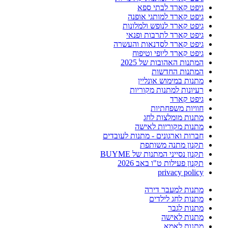
גיפט קארד לבתי ספא
גיפט קארד למותגי אופנה
גיפט קארד לנופש ולמלונות
גיפט קארד לתרבות ופנאי
גיפט קארד לסדנאות והעשרה
גיפט קארד ליופי וטיפוח
המתנות האהובות של 2025
המתנות החדשות
מתנות במימוש אונליין
רעיונות למתנות מקוריות
גיפט קארד
חוויות משפחתיות
מתנות מומלצות לחג
מתנות מקוריות לאישה
חברות וארגונים - מתנות לעובדים
תקנון מתנה משותפת
תקנון נסייני המתנות של BUYME
תקנון פעילות ט"ו באב 2026
privacy policy
מתנות למעבר דירה
מתנות לחג לילדים
מתנות לגבר
מתנות לאישה
מתנות לאמא