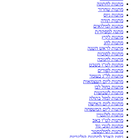
מתנות לחתונה
מתנות שחרור
מתנות גיוס
מתנות תודה
מתנות למילואים
מתנה למפקד/ת
מתנות לקיץ
מתנות לחג
מתנות לראש השנה
מתנות לסוכות
מתנות לחנוכה
מתנות לט"ו בשבט
מתנות לפורים
מתנות לל"ג בעומר
מתנות ליום העצמאות
מתנות כחול לבן
מתנות לשבועות
מתנות למזל בתולה
מתנות ליום האישה
מתנות ליום המשפחה
מתנות לולנטיין
מתנות לט"ו באב
מתנות לנובי גוד
מתנות לסילבסטר
גיפט קארד למתנות קולינריות