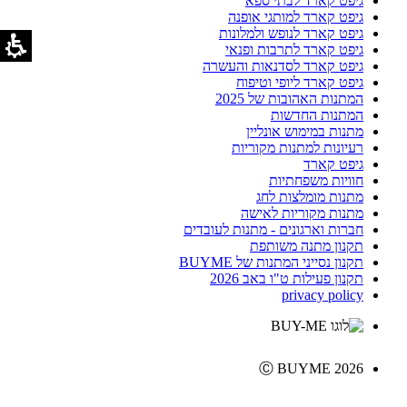
גיפט קארד לבתי ספא
גיפט קארד למותגי אופנה
גיפט קארד לנופש ולמלונות
גיפט קארד לתרבות ופנאי
גיפט קארד לסדנאות והעשרה
גיפט קארד ליופי וטיפוח
המתנות האהובות של 2025
המתנות החדשות
מתנות במימוש אונליין
רעיונות למתנות מקוריות
גיפט קארד
חוויות משפחתיות
מתנות מומלצות לחג
מתנות מקוריות לאישה
חברות וארגונים - מתנות לעובדים
תקנון מתנה משותפת
תקנון נסייני המתנות של BUYME
תקנון פעילות ט"ו באב 2026
privacy policy
Ⓒ BUYME 2026