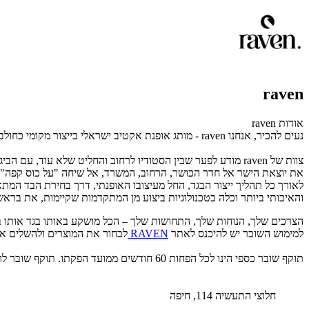
raven
אודות raven
נעים להכיר, אנחנו raven - מותג אופנת אקטיב ישראלי בייצור מקומי כחולבן מאז 1995
צוות של raven מודע לפער שבין הסטודיו לרחוב והחליט שלא עוד, עם הביגד של raven
את יוצאת
הישר
אל חדר הכושר, הרחוב, המשרד, אל שיחה "על כוס קפה"
לאורך כל תהליך ייצור הבגד, החל מעיצובו האופנתי, דרך בחירת הבד המתא
והאיכותי ביותר וכלה בטכנולוגיות ביצוע מן המתקדמות שקיימות,
את
בראש 
הצרכים שלך, הנוחות שלך, התחושות שלך – הכל מושקע באותו בגד אותו 
למימוש השובר יש להיכנס לאתר
RAVEN
לבחור את המוצרים ולהשלים את
תוקף שובר כספי הינו לכל הפחות 60 חודשים ממועד הפקתו. תוקף שובר לרכישת מוצר או שירות מסויים יהיה לכל הפחות 24 חודשים ממועד הפקתו
חלוצי התעשיה 114, חיפה