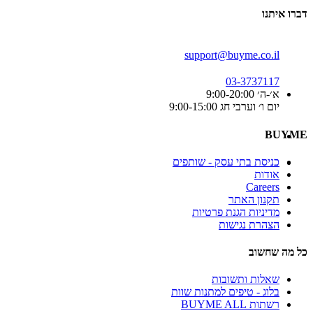
דברו איתנו
support@buyme.co.il
03-3737117
א׳-ה׳ 9:00-20:00
יום ו׳ וערבי חג 9:00-15:00
BUYME
כניסת בתי עסק - שותפים
אודות
Careers
תקנון האתר
מדיניות הגנת פרטיות
הצהרת נגישות
כל מה שחשוב
שאלות ותשובות
בלוג - טיפים למתנות שוות
רשתות BUYME ALL