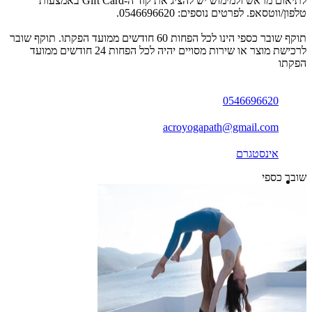
לתיאום מראש ולמימוש יש להציג את קוד ה-Gift Card באמצעות
טלפון/ווטסאפ. לפרטים נוספים: 0546696620.
תוקף שובר כספי הינו לכל הפחות 60 חודשים ממועד הפקתו. תוקף שובר
לרכישת מוצר או שירות מסויים יהיה לכל הפחות 24 חודשים ממועד
הפקתו
0546696620
acroyogapath@gmail.com
אינסטגרם
שובר כספי