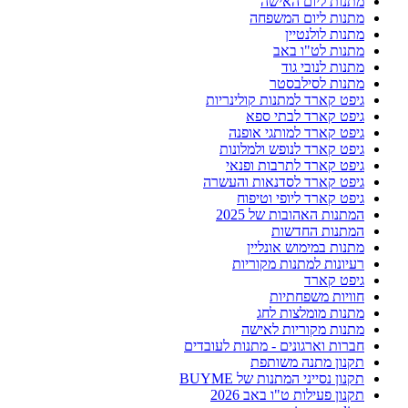
מתנות ליום האישה
מתנות ליום המשפחה
מתנות לולנטיין
מתנות לט"ו באב
מתנות לנובי גוד
מתנות לסילבסטר
גיפט קארד למתנות קולינריות
גיפט קארד לבתי ספא
גיפט קארד למותגי אופנה
גיפט קארד לנופש ולמלונות
גיפט קארד לתרבות ופנאי
גיפט קארד לסדנאות והעשרה
גיפט קארד ליופי וטיפוח
המתנות האהובות של 2025
המתנות החדשות
מתנות במימוש אונליין
רעיונות למתנות מקוריות
גיפט קארד
חוויות משפחתיות
מתנות מומלצות לחג
מתנות מקוריות לאישה
חברות וארגונים - מתנות לעובדים
תקנון מתנה משותפת
תקנון נסייני המתנות של BUYME
תקנון פעילות ט"ו באב 2026