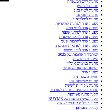
מתנות ליום המשפחה
מתנות לולנטיין
מתנות לט"ו באב
מתנות לנובי גוד
מתנות לסילבסטר
גיפט קארד למתנות קולינריות
גיפט קארד לבתי ספא
גיפט קארד למותגי אופנה
גיפט קארד לנופש ולמלונות
גיפט קארד לתרבות ופנאי
גיפט קארד לסדנאות והעשרה
גיפט קארד ליופי וטיפוח
המתנות האהובות של 2025
המתנות החדשות
מתנות במימוש אונליין
רעיונות למתנות מקוריות
גיפט קארד
חוויות משפחתיות
מתנות מומלצות לחג
מתנות מקוריות לאישה
חברות וארגונים - מתנות לעובדים
תקנון מתנה משותפת
תקנון נסייני המתנות של BUYME
תקנון פעילות ט"ו באב 2026
privacy policy