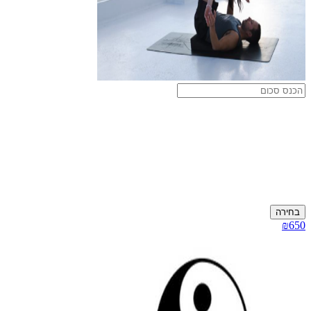
בחירה
₪650