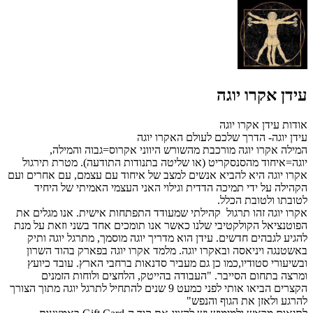
עידן אקרו יוגה
אודות עידן אקרו יוגה
עידן יוגה- הדרך שלכם לעולם האקרו יוגה
המילה אקרו יוגה מורכבת מהשורש היווני אקרוס=גבוה והמילה,
יוגה=איחוד מהסנסקריט (או שליטה בתנודות התודעה).
מטרת תירגול
אקרו יוגה היא להביא אנשים למצב של איחוד עם עצמם, עם אחרים ועם
הקהילה על ידי תמיכה הדדית וגילוי האני העצמי האמיתי של היחיד
לטובתו ולטובת הכלל.
אקרו יוגה זהו תרגול קהילתי שמעודד התפתחות אישית.
אנו מגלים את
הפוטנציאל הקולקטיבי שלנו כאשר אנו תומכים אחד בשני וזאת על מנת
להגיע לגבהים חדשים.
עידן הוא
מדריך יוגה מוסמך, מתרגל יוגה ותיק
באשטנגה ויניאסה ובאקרו יוגה.
מלמד אקרו יוגה בפארק בהוד השרון
ובשיעורי סטודיו,כמו כן גם מעביר סדנאות ברחבי הארץ.
עובד כיועץ
ומרצה בתחום הסייבר. "העבודה בהייטק,
הלחצים ולוחות הזמנים
הקצרים הביאו אותי לפני כמעט 9 שנים להתחיל לתרגל יוגה מתוך הצורך
להרגע ולאזן את הגוף והנפש"