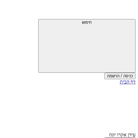
דלג
תפריט
מעל
עליון
תפריט
עליון
חיפוש
כניסה / הרשמה
סוף
דף הבית
אזור
תפריט
עליון
עידן אקרו יוגה