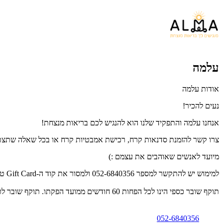
עלמה
אודות עלמה
נעים להכיר!
אנחנו עלמה והתפקיד שלנו הוא להנגיש לכם בריאות מנצחת!
צרו קשר להזמנת סדנאות קרח, רכישת אמבטיות קרח או בכל שאלה שתצט
מיועד לאנשים שאוהבים את עצמם :)
למימוש יש להתקשר למספר 052-6840356 ולמסור את קוד ה-Gift Card טלפונית.
תוקף שובר כספי הינו לכל הפחות 60 חודשים ממועד הפקתו. תוקף שובר לרכישת מוצר או שירות מסויים יהיה לכל הפחות 24 חודשים ממועד הפקתו
052-6840356