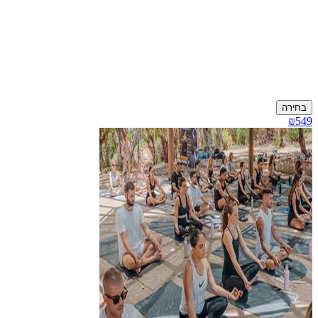
בחירה
₪549