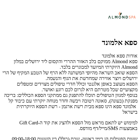
ספא אלמונד
אודות ספא אלמונד
ספא Almond ממוקם בלב האזור ההררי והקסום ליד ירושלים במלון
Almond היוקרתי המיועד למבוגרים בלבד.
הספא שואב השראה מהיופי המשתנה ללא הרף של הטבע המקיף של הרי
ירושלים ויוצר אווירה שמחדשת את הגוף והנשמה.
הספא מעוצב באופן אלגנטי וכולל חדרי טיפולים מצוידים ומטפלים
מקצועיים שכל מטרתם היא לגרום לכם רוגע ואושר.
בנוסף למגוון הטיפולים תוכלו להתפנק גם ממתקני הספא הכוללים: בריכה
מפנקת (בעונה), סאונה רטובה ויבשה וחדר מנוחה יוקרתי עם כיבוד קל
אלמונד ספא הינו ספא מבית רשת ארגמן - רשת הספא היוקרתית
בישראל
למימוש יש לתאם מראש מול הספא ולהציג את קוד ה-Gift Card
באמצעות SMS/מייל/דף מודפס.
שעות הפעילות הן בימי ראשון- שבת (כולל) בין השעות 09:00-18:00