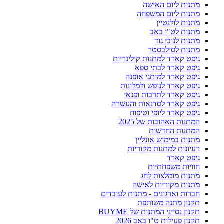
מתנות ליום האישה
מתנות ליום המשפחה
מתנות לולנטיין
מתנות לט"ו באב
מתנות לנובי גוד
מתנות לסילבסטר
גיפט קארד למתנות קולינריות
גיפט קארד לבתי ספא
גיפט קארד למותגי אופנה
גיפט קארד לנופש ולמלונות
גיפט קארד לתרבות ופנאי
גיפט קארד לסדנאות והעשרה
גיפט קארד ליופי וטיפוח
המתנות האהובות של 2025
המתנות החדשות
מתנות במימוש אונליין
רעיונות למתנות מקוריות
גיפט קארד
חוויות משפחתיות
מתנות מומלצות לחג
מתנות מקוריות לאישה
חברות וארגונים - מתנות לעובדים
תקנון מתנה משותפת
תקנון נסייני המתנות של BUYME
תקנון פעילות ט"ו באב 2026