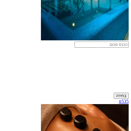
בחירה
₪535