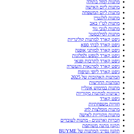
מתנות למזל בתולה
מתנות ליום האישה
מתנות ליום המשפחה
מתנות לולנטיין
מתנות לט"ו באב
מתנות לנובי גוד
מתנות לסילבסטר
גיפט קארד למתנות קולינריות
גיפט קארד לבתי ספא
גיפט קארד למותגי אופנה
גיפט קארד לנופש ולמלונות
גיפט קארד לתרבות ופנאי
גיפט קארד לסדנאות והעשרה
גיפט קארד ליופי וטיפוח
המתנות האהובות של 2025
המתנות החדשות
מתנות במימוש אונליין
רעיונות למתנות מקוריות
גיפט קארד
חוויות משפחתיות
מתנות מומלצות לחג
מתנות מקוריות לאישה
חברות וארגונים - מתנות לעובדים
תקנון מתנה משותפת
תקנון נסייני המתנות של BUYME