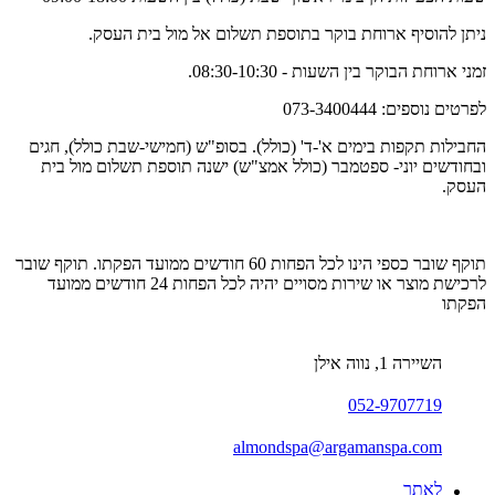
ניתן להוסיף ארוחת בוקר בתוספת תשלום אל מול בית העסק.
זמני ארוחת הבוקר בין השעות - 08:30-10:30.
לפרטים נוספים: 073-3400444
החבילות תקפות בימים א'-ד' (כולל). בסופ"ש (חמישי-שבת כולל), חגים
ובחודשים יוני- ספטמבר (כולל אמצ"ש) ישנה תוספת תשלום מול בית
העסק.
תוקף שובר כספי הינו לכל הפחות 60 חודשים ממועד הפקתו. תוקף שובר
לרכישת מוצר או שירות מסויים יהיה לכל הפחות 24 חודשים ממועד
הפקתו
השיירה 1, נווה אילן
052-9707719
almondspa@argamanspa.com
לאתר