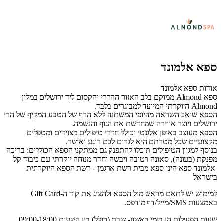
ספא אלמונד
אודות ספא אלמונד
ספא Almond ממוקם בלב האזור ההררי והקסום ליד ירושלים במלון
Almond היוקרתי המיועד למבוגרים בלבד.
הספא שואב השראה מהיופי המשתנה ללא הרף של הטבע המקיף של הרי
ירושלים ויוצר אווירה שמחדשת את הגוף והנשמה.
הספא מעוצב באופן אלגנטי וכולל חדרי טיפולים מצוידים ומטפלים
מקצועיים שכל מטרתם היא לגרום לכם רוגע ואושר.
בנוסף למגוון הטיפולים תוכלו להתפנק גם ממתקני הספא הכוללים: בריכה
מפנקת (בעונה), סאונה רטובה ויבשה וחדר מנוחה יוקרתי עם כיבוד קל
אלמונד ספא הינו ספא מבית רשת ארגמן - רשת הספא היוקרתית
בישראל
למימוש יש לתאם מראש מול הספא ולהציג את קוד ה-Gift Card
באמצעות SMS/מייל/דף מודפס.
שעות הפעילות הן בימי ראשון- שבת (כולל) בין השעות 09:00-18:00