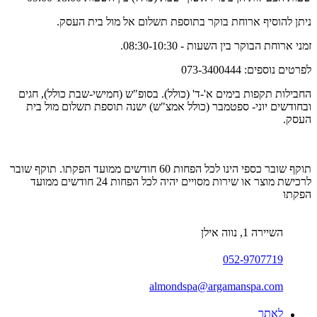
ניתן להוסיף ארוחת בוקר בתוספת תשלום אל מול בית העסק.
זמני ארוחת הבוקר בין השעות - 08:30-10:30.
לפרטים נוספים: 073-3400444
החבילות תקפות בימים א'-ד' (כולל). בסופ"ש (חמישי-שבת כולל), חגים
ובחודשים יוני- ספטמבר (כולל אמצ"ש) ישנה תוספת תשלום מול בית
העסק.
תוקף שובר כספי הינו לכל הפחות 60 חודשים ממועד הפקתו. תוקף שובר
לרכישת מוצר או שירות מסויים יהיה לכל הפחות 24 חודשים ממועד
הפקתו
השיירה 1, נווה אילן
052-9707719
almondspa@argamanspa.com
לאתר