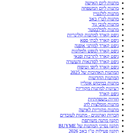
מתנות ליום האישה
מתנות ליום המשפחה
מתנות לולנטיין
מתנות לט"ו באב
מתנות לנובי גוד
מתנות לסילבסטר
גיפט קארד למתנות קולינריות
גיפט קארד לבתי ספא
גיפט קארד למותגי אופנה
גיפט קארד לנופש ולמלונות
גיפט קארד לתרבות ופנאי
גיפט קארד לסדנאות והעשרה
גיפט קארד ליופי וטיפוח
המתנות האהובות של 2025
המתנות החדשות
מתנות במימוש אונליין
רעיונות למתנות מקוריות
גיפט קארד
חוויות משפחתיות
מתנות מומלצות לחג
מתנות מקוריות לאישה
חברות וארגונים - מתנות לעובדים
תקנון מתנה משותפת
תקנון נסייני המתנות של BUYME
תקנון פעילות ט"ו באב 2026