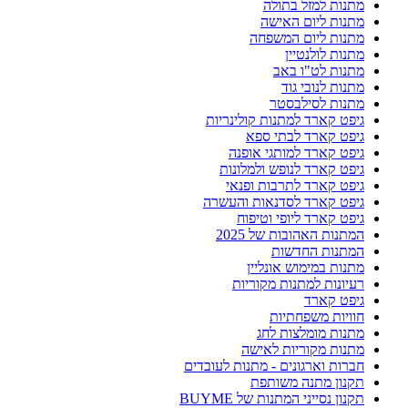
מתנות למזל בתולה
מתנות ליום האישה
מתנות ליום המשפחה
מתנות לולנטיין
מתנות לט"ו באב
מתנות לנובי גוד
מתנות לסילבסטר
גיפט קארד למתנות קולינריות
גיפט קארד לבתי ספא
גיפט קארד למותגי אופנה
גיפט קארד לנופש ולמלונות
גיפט קארד לתרבות ופנאי
גיפט קארד לסדנאות והעשרה
גיפט קארד ליופי וטיפוח
המתנות האהובות של 2025
המתנות החדשות
מתנות במימוש אונליין
רעיונות למתנות מקוריות
גיפט קארד
חוויות משפחתיות
מתנות מומלצות לחג
מתנות מקוריות לאישה
חברות וארגונים - מתנות לעובדים
תקנון מתנה משותפת
תקנון נסייני המתנות של BUYME