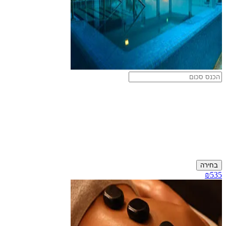
בחירה
₪535