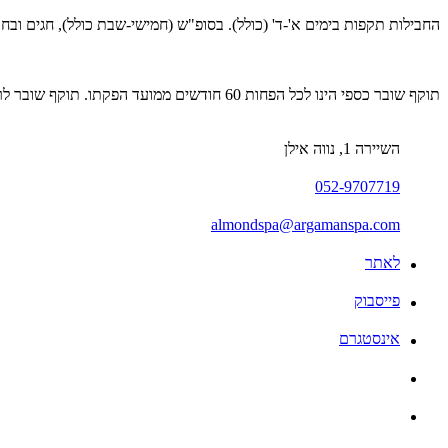
החבילות תקפות בימים א'-ד' (כולל). בסופ"ש (חמישי-שבת כולל), חגים וב
תוקף שובר כספי הינו לכל הפחות 60 חודשים ממועד הפקתו. תוקף שובר לרכישת מוצר או שירות מסויים יהיה לכל הפחות 24 חודשים ממועד הפקתו
השיירה 1, נווה אילן
052-9707719
almondspa@argamanspa.com
לאתר
פייסבוק
אינסטגרם