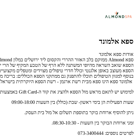
ספא אלמונד
אודות ספא אלמונד
ספא Almond ממוקם בלב האזור ההררי והקסום ליד ירושלים במלון Almond היוקרתי המיועד למבוגרים בלבד.
הספא שואב השראה מהיופי המשתנה ללא הרף של הטבע המקיף של הרי ירו
הספא מעוצב באופן אלגנטי וכולל חדרי טיפולים מצוידים ומטפלים מקצועיי
בנוסף למגוון הטיפולים תוכלו להתפנק גם ממתקני הספא הכוללים: בריכה מפ
אלמונד ספא הינו ספא מבית רשת ארגמן - רשת הספא היוקרתית בישראל
למימוש יש לתאם מראש מול הספא ולהציג את קוד ה-Gift Card באמצעות SMS/מייל/דף מודפס.
שעות הפעילות הן בימי ראשון- שבת (כולל) בין השעות 09:00-18:00
ניתן להוסיף ארוחת בוקר בתוספת תשלום אל מול בית העסק.
זמני ארוחת הבוקר בין השעות - 08:30-10:30.
לפרטים נוספים: 073-3400444