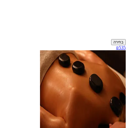
בחירה
₪535