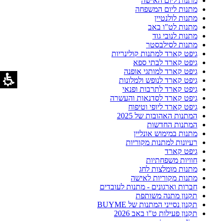
מתנות ליום האישה
מתנות ליום המשפחה
מתנות לולנטיין
מתנות לט"ו באב
מתנות לנובי גוד
מתנות לסילבסטר
גיפט קארד למתנות קולינריות
גיפט קארד לבתי ספא
גיפט קארד למותגי אופנה
גיפט קארד לנופש ולמלונות
גיפט קארד לתרבות ופנאי
גיפט קארד לסדנאות והעשרה
גיפט קארד ליופי וטיפוח
המתנות האהובות של 2025
המתנות החדשות
מתנות במימוש אונליין
רעיונות למתנות מקוריות
גיפט קארד
חוויות משפחתיות
מתנות מומלצות לחג
מתנות מקוריות לאישה
חברות וארגונים - מתנות לעובדים
תקנון מתנה משותפת
תקנון נסייני המתנות של BUYME
תקנון פעילות ט"ו באב 2026