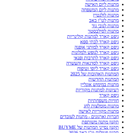
מתנות ליום האישה
מתנות ליום המשפחה
מתנות לולנטיין
מתנות לט"ו באב
מתנות לנובי גוד
מתנות לסילבסטר
גיפט קארד למתנות קולינריות
גיפט קארד לבתי ספא
גיפט קארד למותגי אופנה
גיפט קארד לנופש ולמלונות
גיפט קארד לתרבות ופנאי
גיפט קארד לסדנאות והעשרה
גיפט קארד ליופי וטיפוח
המתנות האהובות של 2025
המתנות החדשות
מתנות במימוש אונליין
רעיונות למתנות מקוריות
גיפט קארד
חוויות משפחתיות
מתנות מומלצות לחג
מתנות מקוריות לאישה
חברות וארגונים - מתנות לעובדים
תקנון מתנה משותפת
תקנון נסייני המתנות של BUYME
תקנון פעילות ט"ו באב 2026