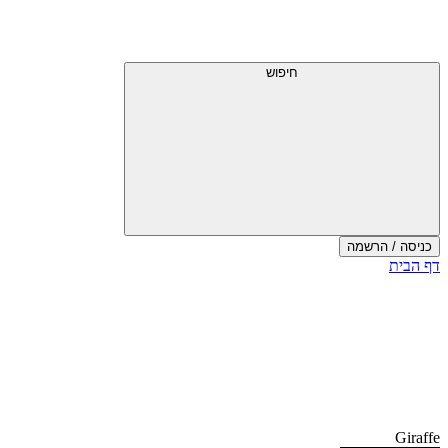
דלג
תפריט
מעל
עליון
תפריט
עליון
חיפוש
כניסה / הרשמה
סוף
דף הבית
אזור
תפריט
עליון
Giraffe