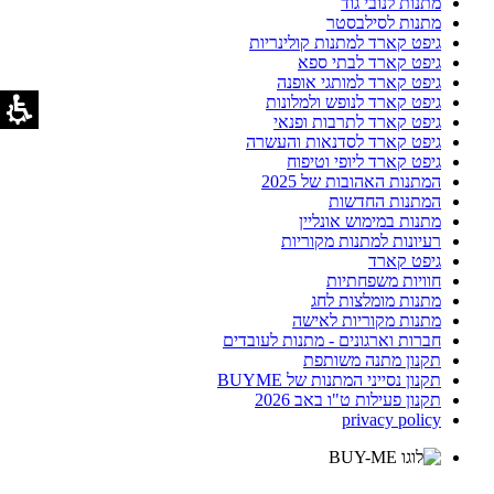
מתנות לנובי גוד
מתנות לסילבסטר
גיפט קארד למתנות קולינריות
גיפט קארד לבתי ספא
גיפט קארד למותגי אופנה
גיפט קארד לנופש ולמלונות
גיפט קארד לתרבות ופנאי
גיפט קארד לסדנאות והעשרה
גיפט קארד ליופי וטיפוח
המתנות האהובות של 2025
המתנות החדשות
מתנות במימוש אונליין
רעיונות למתנות מקוריות
גיפט קארד
חוויות משפחתיות
מתנות מומלצות לחג
מתנות מקוריות לאישה
חברות וארגונים - מתנות לעובדים
תקנון מתנה משותפת
תקנון נסייני המתנות של BUYME
תקנון פעילות ט"ו באב 2026
privacy policy