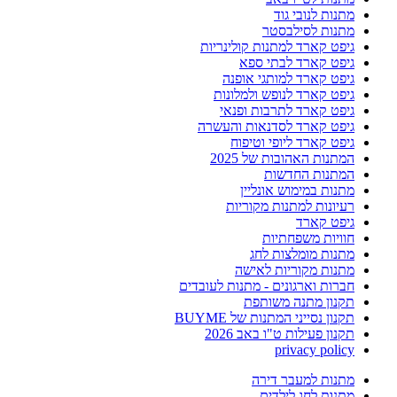
מתנות לנובי גוד
מתנות לסילבסטר
גיפט קארד למתנות קולינריות
גיפט קארד לבתי ספא
גיפט קארד למותגי אופנה
גיפט קארד לנופש ולמלונות
גיפט קארד לתרבות ופנאי
גיפט קארד לסדנאות והעשרה
גיפט קארד ליופי וטיפוח
המתנות האהובות של 2025
המתנות החדשות
מתנות במימוש אונליין
רעיונות למתנות מקוריות
גיפט קארד
חוויות משפחתיות
מתנות מומלצות לחג
מתנות מקוריות לאישה
חברות וארגונים - מתנות לעובדים
תקנון מתנה משותפת
תקנון נסייני המתנות של BUYME
תקנון פעילות ט"ו באב 2026
privacy policy
מתנות למעבר דירה
מתנות לחג לילדים