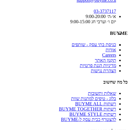
support@buyme.co.il
03-3737117
א׳-ה׳ 9:00-20:00
יום ו׳ וערבי חג 9:00-15:00
BUYME
כניסת בתי עסק - שותפים
אודות
Careers
תקנון האתר
מדיניות הגנת פרטיות
הצהרת נגישות
כל מה שחשוב
שאלות ותשובות
בלוג - טיפים למתנות שוות
רשתות BUYME ALL
רשתות BUYME TOGETHER
רשתות BUYME STYLE
להצטרף כבית עסק ל-BUYME