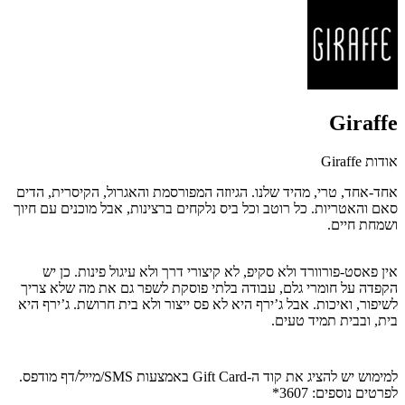
Giraffe
אודות Giraffe
אחד-אחד, טרי, מהיד שלנו. הגיוזה המפורסמת והאגרול, הקיסרית, הדים
סאם והאטריות. כל רוטב וכל ביס נלקחים ברצינות, אבל מוכנים עם חיוך
ושמחת חיים
.
אין פאסט-פורוורד ולא סקיפ, לא קיצורי דרך ולא עיגול פינות. כן יש
הקפדה על חומרי גלם, עבודה בלתי פוסקת לשפר גם את מה שלא צריך
לשיפור, ואיכות. אבל ג’ירף היא לא פס ייצור ולא בית חרושת. ג’ירף היא
בית, ובבית תמיד טעים
.
למימוש יש להציג את קוד ה-Gift Card באמצעות SMS/מייל/דף מודפס.
לפרטים נוספים: 3607*