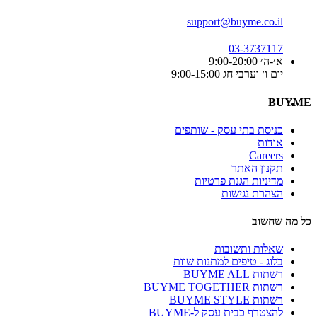
support@buyme.co.il
03-3737117
א׳-ה׳ 9:00-20:00
יום ו׳ וערבי חג 9:00-15:00
BUYME
כניסת בתי עסק - שותפים
אודות
Careers
תקנון האתר
מדיניות הגנת פרטיות
הצהרת נגישות
כל מה שחשוב
שאלות ותשובות
בלוג - טיפים למתנות שוות
רשתות BUYME ALL
רשתות BUYME TOGETHER
רשתות BUYME STYLE
להצטרף כבית עסק ל-BUYME