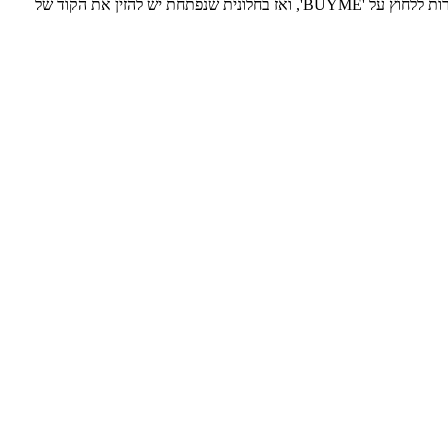
אחרי שבחרתם את הפריטים שהכי עושים לכם טוב בלב, לוחצים על 'תשלום', ממלאים פרטים ומתקדמים ל-'שלם עכשיו'. כשתגיעו לשם תפתח האפשרות ללחוץ על 'BUYME', ואז בחלונית שנפתחת יש להזין את הקוד של