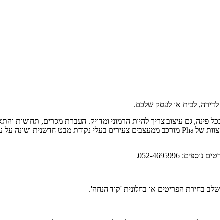
לוקחים את עולמות העיצוב ומפשטים אותם למשהו גדול, נכון ושלם יותר. הצוות של Pha מורכב ממעצבים 
ב בחירת הפריטים או בחלונית 'קוד הנחה'.