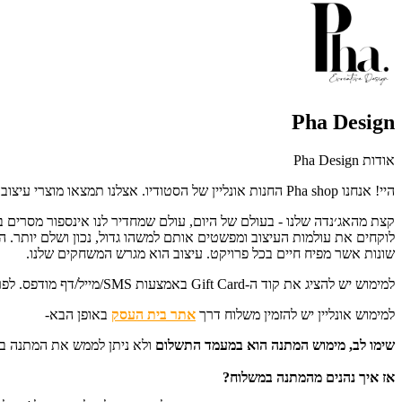
Pha Design
אודות Pha Design
היי! אנחנו Pha shop החנות אונליין של הסטודיו. אצלנו תמצאו מוצרי עיצוב לדירה, לבית או לעסק שלכם.
שונות אשר מפיח חיים בכל פרויקט. עיצוב הוא מגרש המשחקים שלנו.
למימוש יש להציג את קוד ה-Gift Card באמצעות SMS/מייל/דף מודפס. לפרטים נוספים: 052-4695996.
למימוש אונליין יש להזמין משלוח דרך
אתר בית העסק
באופן הבא-
שימו לב, מימוש המתנה הוא במעמד התשלום
ו
לא ניתן לממש את המתנה בשל
אז איך נהנים מהמתנה במשלוח?