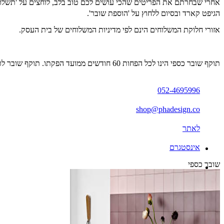
הגיפט קארד ובסיום ללחוץ על 'הוספת שובר'.
אזורי חלוקת המשלוחים הינם לפי מדיניות המשלוחים של בית העסק.
תוקף שובר כספי הינו לכל הפחות 60 חודשים ממועד הפקתו. תוקף שובר לרכישת מוצר או שירות מסויים יהיה לכל הפחות 24 חודשים ממועד הפקתו
052-4695996
shop@phadesign.co
לאתר
אינסטגרם
שובר כספי