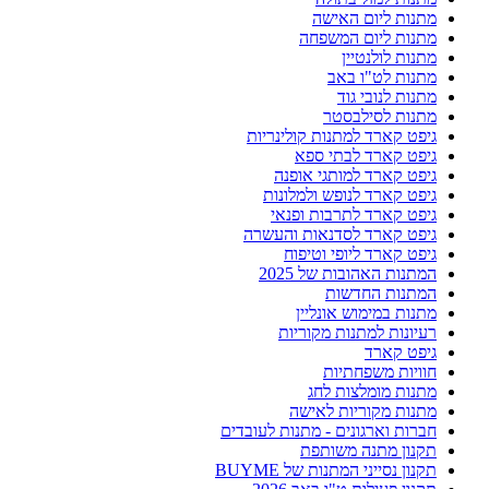
מתנות ליום האישה
מתנות ליום המשפחה
מתנות לולנטיין
מתנות לט"ו באב
מתנות לנובי גוד
מתנות לסילבסטר
גיפט קארד למתנות קולינריות
גיפט קארד לבתי ספא
גיפט קארד למותגי אופנה
גיפט קארד לנופש ולמלונות
גיפט קארד לתרבות ופנאי
גיפט קארד לסדנאות והעשרה
גיפט קארד ליופי וטיפוח
המתנות האהובות של 2025
המתנות החדשות
מתנות במימוש אונליין
רעיונות למתנות מקוריות
גיפט קארד
חוויות משפחתיות
מתנות מומלצות לחג
מתנות מקוריות לאישה
חברות וארגונים - מתנות לעובדים
תקנון מתנה משותפת
תקנון נסייני המתנות של BUYME