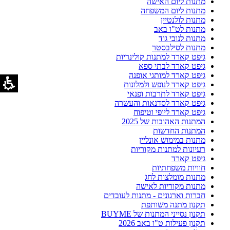
מתנות ליום האישה
מתנות ליום המשפחה
מתנות לולנטיין
מתנות לט"ו באב
מתנות לנובי גוד
מתנות לסילבסטר
גיפט קארד למתנות קולינריות
גיפט קארד לבתי ספא
גיפט קארד למותגי אופנה
גיפט קארד לנופש ולמלונות
גיפט קארד לתרבות ופנאי
גיפט קארד לסדנאות והעשרה
גיפט קארד ליופי וטיפוח
המתנות האהובות של 2025
המתנות החדשות
מתנות במימוש אונליין
רעיונות למתנות מקוריות
גיפט קארד
חוויות משפחתיות
מתנות מומלצות לחג
מתנות מקוריות לאישה
חברות וארגונים - מתנות לעובדים
תקנון מתנה משותפת
תקנון נסייני המתנות של BUYME
תקנון פעילות ט"ו באב 2026