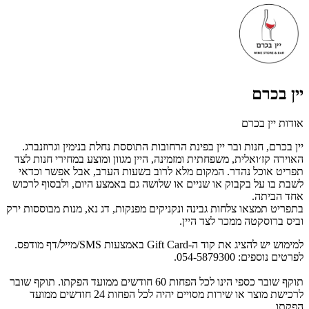
יין בכרם
אודות יין בכרם
יין בכרם, חנות ובר יין בפינת הרחובות התוססת נחלת בנימין וגרוזנברג.
האוירה קז׳ואלית, משפחתית ומזמינה, היין מגוון ומוצע במחירי חנות לצד
תפריט אוכל נהדר. המקום מלא לרוב בשעות הערב, אבל אפשר וכדאי
לשבת בו על בקבוק או שניים או שלושה גם באמצע היום, ו
לבסוף לרכוש
אחד הביתה.
בתפריט תמצאו צלחות גבינה ונקניקים מפנקות, דג נא, מנות מבוססות ירק
וביס ברוסקטה ממכר לצד היין.
למימוש יש להציג את קוד ה-Gift Card באמצעות SMS/מייל/דף מודפס.
לפרטים נוספים: 054-5879300.
תוקף שובר כספי הינו לכל הפחות 60 חודשים ממועד הפקתו. תוקף שובר
לרכישת מוצר או שירות מסויים יהיה לכל הפחות 24 חודשים ממועד
הפקתו