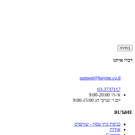
בחירה
דברו איתנו
support@buyme.co.il
03-3737117
א׳-ה׳ 9:00-20:00
יום ו׳ וערבי חג 9:00-15:00
BUYME
כניסת בתי עסק - שותפים
אודות
Careers