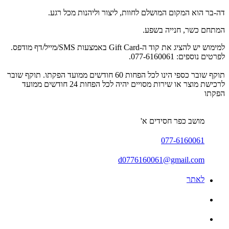
דה-בר הוא המקום המושלם לחוות, ליצור וליהנות מכל רגע.
המתחם כשר, חנייה בשפע.
למימוש יש להציג את קוד ה-Gift Card באמצעות SMS/מייל/דף מודפס.
לפרטים נוספים: 077-6160061.
תוקף שובר כספי הינו לכל הפחות 60 חודשים ממועד הפקתו. תוקף שובר
לרכישת מוצר או שירות מסויים יהיה לכל הפחות 24 חודשים ממועד
הפקתו
מושב כפר חסידים א'
077-6160061
d0776160061@gmail.com
לאתר