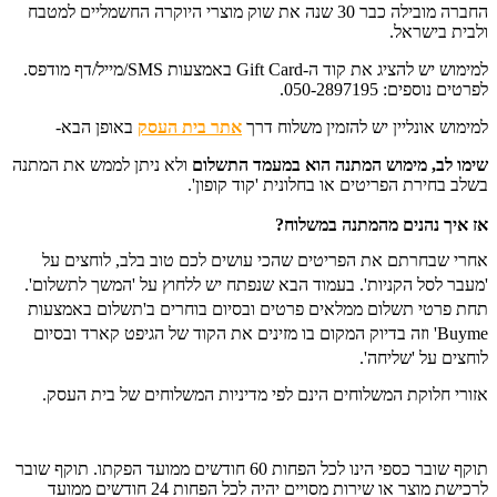
החברה מובילה כבר 30 שנה את שוק מוצרי היוקרה החשמליים למטבח
ולבית בישראל.
למימוש יש להציג את קוד ה-Gift Card באמצעות SMS/מייל/דף מודפס.
לפרטים נוספים: 050-2897195.
למימוש אונליין יש להזמין משלוח דרך
אתר בית העסק
באופן הבא-
שימו לב, מימוש המתנה הוא במעמד התשלום
ו
לא ניתן לממש את המתנה
בשלב בחירת הפריטים או בחלונית 'קוד קופון'.
אז איך נהנים מהמתנה במשלוח?
אחרי שבחרתם את הפריטים שהכי עושים לכם טוב בלב, לוחצים על
'מעבר לסל הקניות'. בעמוד הבא שנפתח יש ללחוץ על 'המשך לתשלום'.
תחת פרטי תשלום ממלאים פרטים ובסיום בוחרים ב'תשלום באמצעות
Buyme' וזה בדיוק המקום בו מזינים את הקוד של הגיפט קארד ובסיום
לוחצים על 'שליחה'.
אזורי חלוקת המשלוחים הינם לפי מדיניות המשלוחים של בית העסק.
תוקף שובר כספי הינו לכל הפחות 60 חודשים ממועד הפקתו. תוקף שובר
לרכישת מוצר או שירות מסויים יהיה לכל הפחות 24 חודשים ממועד