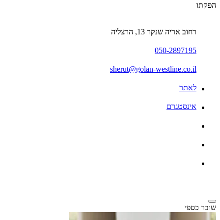
הפקתו
רחוב אריה שנקר 13, הרצליה
050-2897195
sherut@golan-westline.co.il
לאתר
אינסטגרם
שובר כספי