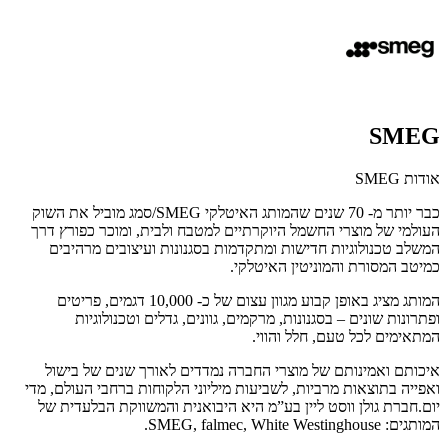
SMEG
אודות SMEG
כבר יותר מ- 70 שנים שהמותג האיטלקי SMEG/סמג מוביל את השוק
העולמי של מוצרי החשמל היוקרתיים למטבח ולבית, ומוכר כפורץ דרך
המשלב טכנולוגיות חדישות ומתקדמות בסגנונות ועיצובים מרהיבים
כמיטב המסורת והמוניטין האיטלקי.
המותג מציג באופן קבוע מגוון עצום של כ- 10,000 דגמים, פריטים
ופתרונות שונים – בסגנונות, מרקמים, גוונים, גדלים וטכנולוגיות
המתאימים לכל טעם, חלל והווי.
איכותם ואמינותם של מוצרי החברה נמדדים לאורך שנים של בישול
ואפייה בתוצאות מרביות, לשביעות מיליוני הלקוחות ברחבי העולם, מדי
יום.חברת גולן ווסט ליין בע”מ היא היבואנית והמשווקת הבלעדית של
המותגים: SMEG, falmec, White Westinghouse.