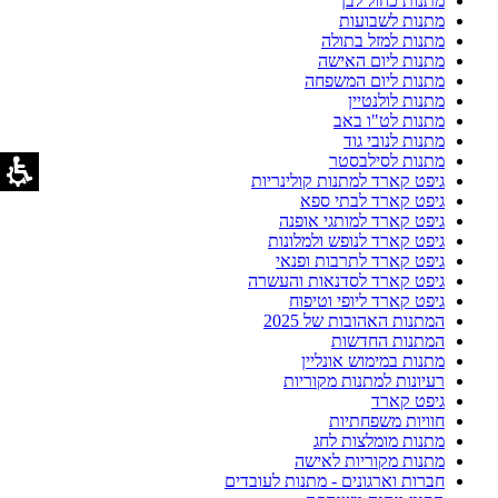
מתנות כחול לבן
מתנות לשבועות
מתנות למזל בתולה
מתנות ליום האישה
מתנות ליום המשפחה
מתנות לולנטיין
מתנות לט"ו באב
מתנות לנובי גוד
מתנות לסילבסטר
גיפט קארד למתנות קולינריות
גיפט קארד לבתי ספא
גיפט קארד למותגי אופנה
גיפט קארד לנופש ולמלונות
גיפט קארד לתרבות ופנאי
גיפט קארד לסדנאות והעשרה
גיפט קארד ליופי וטיפוח
המתנות האהובות של 2025
המתנות החדשות
מתנות במימוש אונליין
רעיונות למתנות מקוריות
גיפט קארד
חוויות משפחתיות
מתנות מומלצות לחג
מתנות מקוריות לאישה
חברות וארגונים - מתנות לעובדים