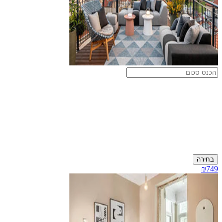
בחירה
₪749