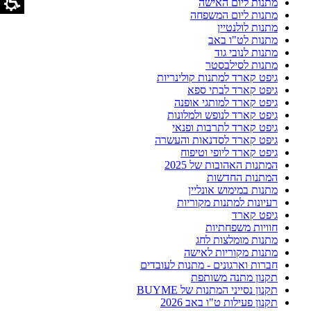
מתנות ליום האישה
מתנות ליום המשפחה
מתנות לולנטיין
מתנות לט"ו באב
מתנות לנובי גוד
מתנות לסילבסטר
גיפט קארד למתנות קולינריות
גיפט קארד לבתי ספא
גיפט קארד למותגי אופנה
גיפט קארד לנופש ולמלונות
גיפט קארד לתרבות ופנאי
גיפט קארד לסדנאות והעשרה
גיפט קארד ליופי וטיפוח
המתנות האהובות של 2025
המתנות החדשות
מתנות במימוש אונליין
רעיונות למתנות מקוריות
גיפט קארד
חוויות משפחתיות
מתנות מומלצות לחג
מתנות מקוריות לאישה
חברות וארגונים - מתנות לעובדים
תקנון מתנה משותפת
תקנון נסייני המתנות של BUYME
תקנון פעילות ט"ו באב 2026