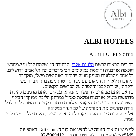
ALBI HOTELS
אודות ALBI HOTELS
ברוכים הבאים לרשת
מלונות אלבי
, הבחירה המושלמת לכל מי שמחפש
חופשה אורבנית ותוססת במיקומים הכי מרכזיים של תל אביב וירושלים.
כל אחד מהמלונות מעניק חוויה ייחודית ואותנטית משלו, מוקפדת
ומחוברת לאווירת המקום עם מגוון סוויטות מעוצבות, אבזור עשיר
ויוקרתי, שירות לבבי והקפדה על הפרטים הקטנים.
בין אם אתם מבקרים לחופשה מהנה או עסקים, אתם מוזמנים להינות
מחופשת בוטיק אורבנית ומלאת סטייל במרחק הליכה ממוקדי הבילוי
האטרקציות הכי שוות. מיקומי המלונות נבחרו בקפידה במטרה לתת לכל
אורח להרגיש את האנרגיה של לב העיר במלואה.
אלבי זה הרבה יותר מעוד מקום לינה. אבל בעיקר, מקום של חופש בלתי
נגמר.
למימוש ותיאום הזמנה יש להציג את קוד ה-Gift Card באמצעות
SMS/מייל/דף מודפס. לפרטים נוספים: 02-5909412.