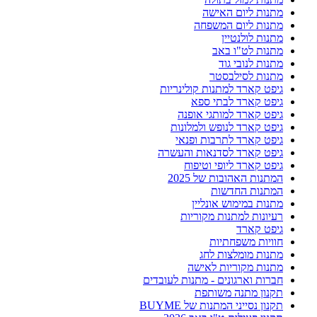
מתנות ליום האישה
מתנות ליום המשפחה
מתנות לולנטיין
מתנות לט"ו באב
מתנות לנובי גוד
מתנות לסילבסטר
גיפט קארד למתנות קולינריות
גיפט קארד לבתי ספא
גיפט קארד למותגי אופנה
גיפט קארד לנופש ולמלונות
גיפט קארד לתרבות ופנאי
גיפט קארד לסדנאות והעשרה
גיפט קארד ליופי וטיפוח
המתנות האהובות של 2025
המתנות החדשות
מתנות במימוש אונליין
רעיונות למתנות מקוריות
גיפט קארד
חוויות משפחתיות
מתנות מומלצות לחג
מתנות מקוריות לאישה
חברות וארגונים - מתנות לעובדים
תקנון מתנה משותפת
תקנון נסייני המתנות של BUYME