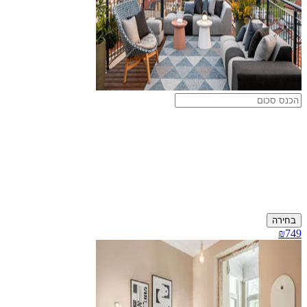
בחירה
₪749