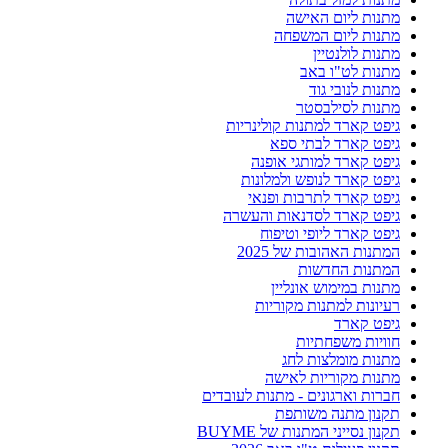
מתנות ליום האישה
מתנות ליום המשפחה
מתנות לולנטיין
מתנות לט"ו באב
מתנות לנובי גוד
מתנות לסילבסטר
גיפט קארד למתנות קולינריות
גיפט קארד לבתי ספא
גיפט קארד למותגי אופנה
גיפט קארד לנופש ולמלונות
גיפט קארד לתרבות ופנאי
גיפט קארד לסדנאות והעשרה
גיפט קארד ליופי וטיפוח
המתנות האהובות של 2025
המתנות החדשות
מתנות במימוש אונליין
רעיונות למתנות מקוריות
גיפט קארד
חוויות משפחתיות
מתנות מומלצות לחג
מתנות מקוריות לאישה
חברות וארגונים - מתנות לעובדים
תקנון מתנה משותפת
תקנון נסייני המתנות של BUYME