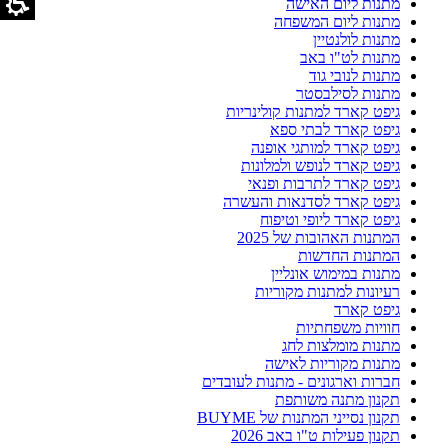
מתנות ליום האישה
מתנות ליום המשפחה
מתנות לולנטיין
מתנות לט"ו באב
מתנות לנובי גוד
מתנות לסילבסטר
גיפט קארד למתנות קולינריות
גיפט קארד לבתי ספא
גיפט קארד למותגי אופנה
גיפט קארד לנופש ולמלונות
גיפט קארד לתרבות ופנאי
גיפט קארד לסדנאות והעשרה
גיפט קארד ליופי וטיפוח
המתנות האהובות של 2025
המתנות החדשות
מתנות במימוש אונליין
רעיונות למתנות מקוריות
גיפט קארד
חוויות משפחתיות
מתנות מומלצות לחג
מתנות מקוריות לאישה
חברות וארגונים - מתנות לעובדים
תקנון מתנה משותפת
תקנון נסייני המתנות של BUYME
תקנון פעילות ט"ו באב 2026