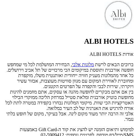
ALBI HOTELS
אודות ALBI HOTELS
ברוכים הבאים לרשת
מלונות אלבי
, הבחירה המושלמת לכל מי שמחפש
חופשה אורבנית ותוססת במיקומים הכי מרכזיים של תל אביב וירושלים.
כל אחד מהמלונות מעניק חוויה ייחודית ואותנטית משלו, מוקפדת
ומחוברת לאווירת המקום עם מגוון סוויטות מעוצבות, אבזור עשיר
ויוקרתי, שירות לבבי והקפדה על הפרטים הקטנים.
בין אם אתם מבקרים לחופשה מהנה או עסקים, אתם מוזמנים להינות
מחופשת בוטיק אורבנית ומלאת סטייל במרחק הליכה ממוקדי הבילוי
האטרקציות הכי שוות. מיקומי המלונות נבחרו בקפידה במטרה לתת לכל
אורח להרגיש את האנרגיה של לב העיר במלואה.
אלבי זה הרבה יותר מעוד מקום לינה. אבל בעיקר, מקום של חופש בלתי
נגמר.
למימוש ותיאום הזמנה יש להציג את קוד ה-Gift Card באמצעות
SMS/מייל/דף מודפס. לפרטים נוספים: 02-5909412.