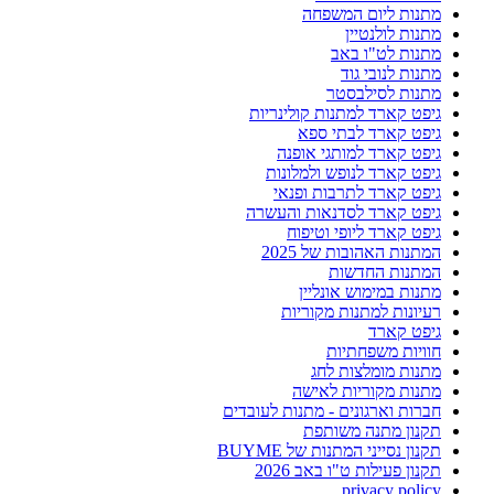
מתנות ליום המשפחה
מתנות לולנטיין
מתנות לט"ו באב
מתנות לנובי גוד
מתנות לסילבסטר
גיפט קארד למתנות קולינריות
גיפט קארד לבתי ספא
גיפט קארד למותגי אופנה
גיפט קארד לנופש ולמלונות
גיפט קארד לתרבות ופנאי
גיפט קארד לסדנאות והעשרה
גיפט קארד ליופי וטיפוח
המתנות האהובות של 2025
המתנות החדשות
מתנות במימוש אונליין
רעיונות למתנות מקוריות
גיפט קארד
חוויות משפחתיות
מתנות מומלצות לחג
מתנות מקוריות לאישה
חברות וארגונים - מתנות לעובדים
תקנון מתנה משותפת
תקנון נסייני המתנות של BUYME
תקנון פעילות ט"ו באב 2026
privacy policy