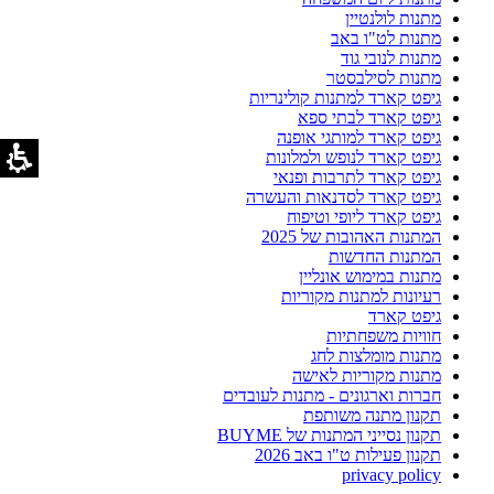
מתנות לולנטיין
מתנות לט"ו באב
מתנות לנובי גוד
מתנות לסילבסטר
גיפט קארד למתנות קולינריות
גיפט קארד לבתי ספא
גיפט קארד למותגי אופנה
גיפט קארד לנופש ולמלונות
גיפט קארד לתרבות ופנאי
גיפט קארד לסדנאות והעשרה
גיפט קארד ליופי וטיפוח
המתנות האהובות של 2025
המתנות החדשות
מתנות במימוש אונליין
רעיונות למתנות מקוריות
גיפט קארד
חוויות משפחתיות
מתנות מומלצות לחג
מתנות מקוריות לאישה
חברות וארגונים - מתנות לעובדים
תקנון מתנה משותפת
תקנון נסייני המתנות של BUYME
תקנון פעילות ט"ו באב 2026
privacy policy