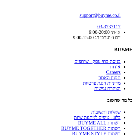
support@buyme.co.il
03-3737117
א׳-ה׳ 9:00-20:00
יום ו׳ וערבי חג 9:00-15:00
BUYME
כניסת בתי עסק - שותפים
אודות
Careers
תקנון האתר
מדיניות הגנת פרטיות
הצהרת נגישות
כל מה שחשוב
שאלות ותשובות
בלוג - טיפים למתנות שוות
רשתות BUYME ALL
רשתות BUYME TOGETHER
רשתות BUYME STYLE