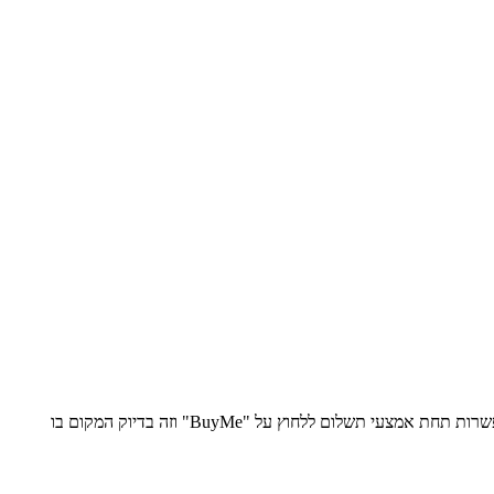
אחרי שבחרתם את הפריטים שהכי עושים לכם טוב בלב, לוחצים על 'לתשלום'. ממלאים פרטים ומתקדמים ל-"שלם עכשיו". כשתגיעו לשם תפתח האפשרות תחת אמצעי תשלום ללחוץ על "BuyMe" וזה בדיוק המקום בו