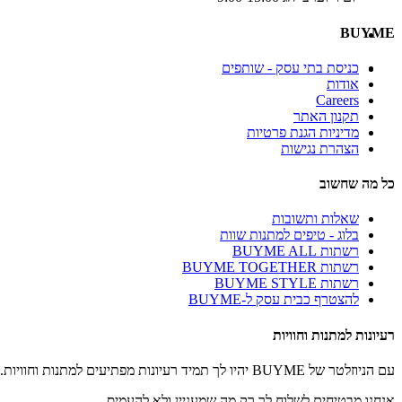
BUYME
כניסת בתי עסק - שותפים
אודות
Careers
תקנון האתר
מדיניות הגנת פרטיות
הצהרת נגישות
כל מה שחשוב
שאלות ותשובות
בלוג - טיפים למתנות שוות
רשתות BUYME ALL
רשתות BUYME TOGETHER
רשתות BUYME STYLE
להצטרף כבית עסק ל-BUYME
רעיונות למתנות וחוויות
עם הניוזלטר של BUYME יהיו לך תמיד רעיונות מפתיעים למתנות וחוויות.
אנחנו מבטיחים לשלוח לך רק מה שמעניין ולא להעמיס.