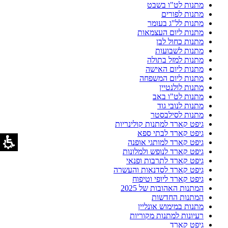
מתנות לט"ו בשבט
מתנות לפורים
מתנות לל"ג בעומר
מתנות ליום העצמאות
מתנות כחול לבן
מתנות לשבועות
מתנות למזל בתולה
מתנות ליום האישה
מתנות ליום המשפחה
מתנות לולנטיין
מתנות לט"ו באב
מתנות לנובי גוד
מתנות לסילבסטר
גיפט קארד למתנות קולינריות
גיפט קארד לבתי ספא
גיפט קארד למותגי אופנה
גיפט קארד לנופש ולמלונות
גיפט קארד לתרבות ופנאי
גיפט קארד לסדנאות והעשרה
גיפט קארד ליופי וטיפוח
המתנות האהובות של 2025
המתנות החדשות
מתנות במימוש אונליין
רעיונות למתנות מקוריות
גיפט קארד