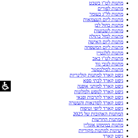
מתנות לט"ו בשבט
מתנות לפורים
מתנות לל"ג בעומר
מתנות ליום העצמאות
מתנות כחול לבן
מתנות לשבועות
מתנות למזל בתולה
מתנות ליום האישה
מתנות ליום המשפחה
מתנות לולנטיין
מתנות לט"ו באב
מתנות לנובי גוד
מתנות לסילבסטר
גיפט קארד למתנות קולינריות
גיפט קארד לבתי ספא
גיפט קארד למותגי אופנה
גיפט קארד לנופש ולמלונות
גיפט קארד לתרבות ופנאי
גיפט קארד לסדנאות והעשרה
גיפט קארד ליופי וטיפוח
המתנות האהובות של 2025
המתנות החדשות
מתנות במימוש אונליין
רעיונות למתנות מקוריות
גיפט קארד