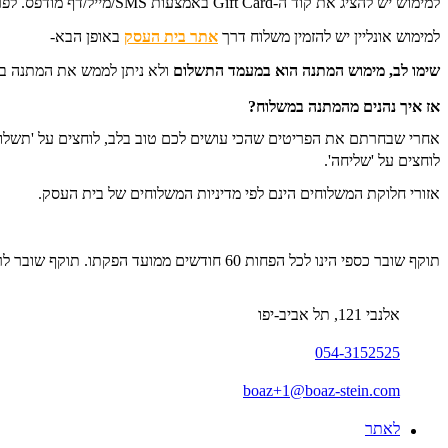
למימוש יש להציג את קוד ה-Gift Card באמצעות SMS/מייל/דף מודפס. לפרטים נוספים: 054-3152525.
למימוש אונליין יש להזמין משלוח דרך
אתר בית העסק
באופן הבא-
שימו לב, מימוש המתנה הוא במעמד התשלום
ו
לא ניתן לממש את המתנה בשל
אז איך נהנים מהמתנה במשלוח?
לוחצים על 'שליחה'.
אזורי חלוקת המשלוחים הינם לפי מדיניות המשלוחים של בית העסק.
תוקף שובר כספי הינו לכל הפחות 60 חודשים ממועד הפקתו. תוקף שובר לרכישת מוצר או שירות מסויים יהיה לכל הפחות 24 חודשים ממועד הפקתו
אלנבי 121, תל אביב-יפו
054-3152525
boaz+1@boaz-stein.com
לאתר