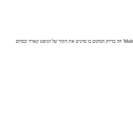
אחרי שבחרתם את הפריטים שהכי עושים לכם טוב בלב, לוחצים על 'תשלום', ממלאים פרטים ובסיום תחת 'פרטי ההזמנה' יש לבחור ב'MultiPass BUYME' וזה בדיוק המקום בו מזינים את הקוד של הגיפט קארד ובסיום