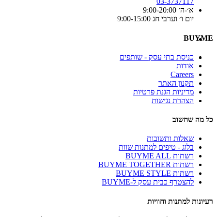
03-3737117
א׳-ה׳ 9:00-20:00
יום ו׳ וערבי חג 9:00-15:00
BUYME
כניסת בתי עסק - שותפים
אודות
Careers
תקנון האתר
מדיניות הגנת פרטיות
הצהרת נגישות
כל מה שחשוב
שאלות ותשובות
בלוג - טיפים למתנות שוות
רשתות BUYME ALL
רשתות BUYME TOGETHER
רשתות BUYME STYLE
להצטרף כבית עסק ל-BUYME
רעיונות למתנות וחוויות