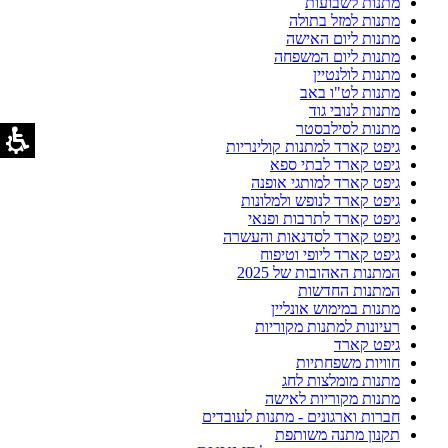
מתנות לשבועות
מתנות למזל בתולה
מתנות ליום האישה
מתנות ליום המשפחה
מתנות לולנטיין
מתנות לט"ו באב
מתנות לנובי גוד
מתנות לסילבסטר
גיפט קארד למתנות קולינריות
גיפט קארד לבתי ספא
גיפט קארד למותגי אופנה
גיפט קארד לנופש ולמלונות
גיפט קארד לתרבות ופנאי
גיפט קארד לסדנאות והעשרה
גיפט קארד ליופי וטיפוח
המתנות האהובות של 2025
המתנות החדשות
מתנות במימוש אונליין
רעיונות למתנות מקוריות
גיפט קארד
חוויות משפחתיות
מתנות מומלצות לחג
מתנות מקוריות לאישה
חברות וארגונים - מתנות לעובדים
תקנון מתנה משותפת