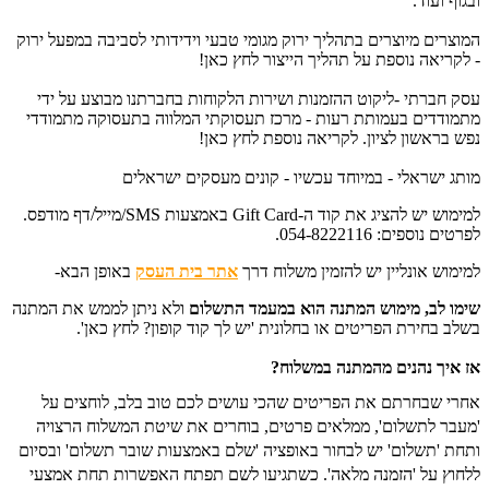
ובגוף ועוד.
המוצרים מיוצרים בתהליך ירוק מגומי טבעי וידידותי לסביבה במפעל ירוק
- לקריאה נוספת על תהליך הייצור לחץ כאן!
עסק חברתי -ליקוט ההזמנות ושירות הלקוחות בחברתנו מבוצע על ידי
מתמודדים בעמותת רעות - מרכז תעסוקתי המלווה בתעסוקה מתמודדי
נפש בראשון לציון. לקריאה נוספת לחץ כאן!
מותג ישראלי - במיוחד עכשיו - קונים מעסקים ישראלים
למימוש יש להציג את קוד ה-Gift Card באמצעות SMS/מייל/דף מודפס.
לפרטים נוספים: 054-8222116.
למימוש אונליין יש להזמין משלוח דרך
אתר בית העסק
באופן הבא-
שימו לב, מימוש המתנה הוא במעמד התשלום
ו
לא ניתן לממש את המתנה
בשלב בחירת הפריטים או בחלונית 'יש לך קוד קופון? לחץ כאן'.
אז איך נהנים מהמתנה במשלוח?
אחרי שבחרתם את הפריטים שהכי עושים לכם טוב בלב, לוחצים על
'מעבר לתשלום', ממלאים פרטים, בוחרים את שיטת המשלוח הרצויה
ותחת 'תשלום' יש לבחור באופציה 'שלם באמצעות שובר תשלום' ובסיום
ללחוץ על 'הזמנה מלאה'. כשתגיעו לשם תפתח האפשרות תחת אמצעי