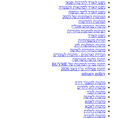
גיפט קארד לתרבות ופנאי
גיפט קארד לסדנאות והעשרה
גיפט קארד ליופי וטיפוח
המתנות האהובות של 2025
המתנות החדשות
מתנות במימוש אונליין
רעיונות למתנות מקוריות
גיפט קארד
חוויות משפחתיות
מתנות מומלצות לחג
מתנות מקוריות לאישה
חברות וארגונים - מתנות לעובדים
תקנון מתנה משותפת
תקנון נסייני המתנות של BUYME
תקנון פעילות ט"ו באב 2026
privacy policy
מתנות למעבר דירה
מתנות לחג לילדים
מתנות לגבר
מתנות לאישה
מתנות לאמא
מתנות לאבא
מתנות ליולדת
מתנות לחברה