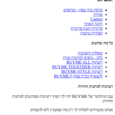
כניסת בתי עסק - שותפים
אודות
Careers
תקנון האתר
מדיניות הגנת פרטיות
הצהרת נגישות
כל מה שחשוב
שאלות ותשובות
בלוג - טיפים למתנות שוות
רשתות BUYME ALL
רשתות BUYME TOGETHER
רשתות BUYME STYLE
להצטרף כבית עסק ל-BUYME
רעיונות למתנות וחוויות
עם הניוזלטר של BUYME יהיו לך תמיד רעיונות מפתיעים למתנות
וחוויות.
אנחנו מבטיחים לשלוח לך רק מה שמעניין ולא להעמיס.