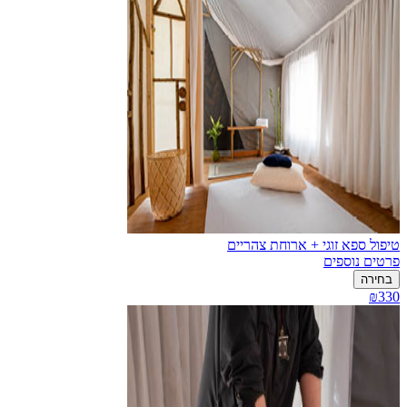
טיפול ספא זוגי + ארוחת צהריים
פרטים נוספים
בחירה
₪330