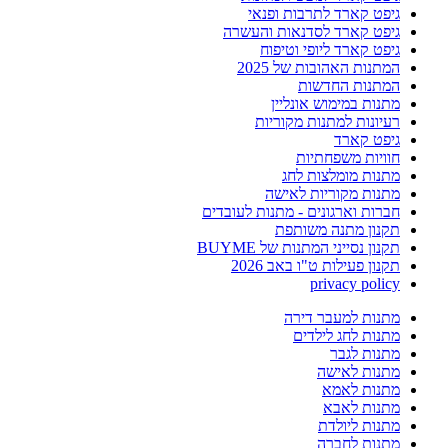
גיפט קארד לתרבות ופנאי
גיפט קארד לסדנאות והעשרה
גיפט קארד ליופי וטיפוח
המתנות האהובות של 2025
המתנות החדשות
מתנות במימוש אונליין
רעיונות למתנות מקוריות
גיפט קארד
חוויות משפחתיות
מתנות מומלצות לחג
מתנות מקוריות לאישה
חברות וארגונים - מתנות לעובדים
תקנון מתנה משותפת
תקנון נסייני המתנות של BUYME
תקנון פעילות ט"ו באב 2026
privacy policy
מתנות למעבר דירה
מתנות לחג לילדים
מתנות לגבר
מתנות לאישה
מתנות לאמא
מתנות לאבא
מתנות ליולדת
מתנות לחברה