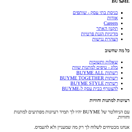
BUYME
כניסת בתי עסק - שותפים
אודות
Careers
תקנון האתר
מדיניות הגנת פרטיות
הצהרת נגישות
כל מה שחשוב
שאלות ותשובות
בלוג - טיפים למתנות שוות
רשתות BUYME ALL
רשתות BUYME TOGETHER
רשתות BUYME STYLE
להצטרף כבית עסק ל-BUYME
רעיונות למתנות וחוויות
עם הניוזלטר של BUYME יהיו לך תמיד רעיונות מפתיעים למתנות
וחוויות.
אנחנו מבטיחים לשלוח לך רק מה שמעניין ולא להעמיס.