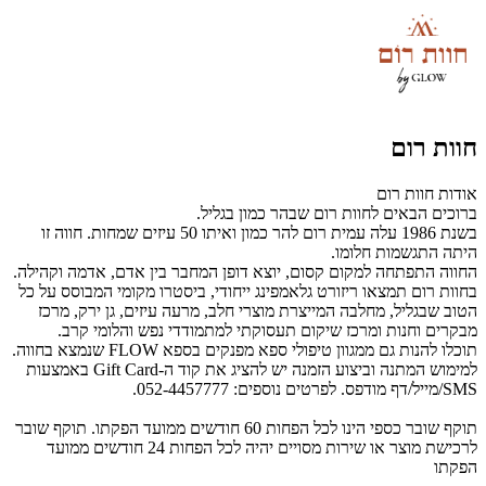
חוות רום
אודות חוות רום
ברוכים הבאים לחוות רום שבהר כמון בגליל.
בשנת 1986 עלה עמית רום להר כמון ואיתו 50 עיזים שמחות. חווה זו
היתה התגשמות חלומו.
החווה התפתחה למקום קסום, יוצא דופן המחבר בין אדם, אדמה וקהילה.
בחוות רום תמצאו ריזורט גלאמפינג ייחודי, ביסטרו מקומי המבוסס על כל
הטוב שבגליל, מחלבה המייצרת מוצרי חלב, מרעה עיזים, גן ירק, מרכז
מבקרים וחנות ומרכז שיקום תעסוקתי למתמודדי נפש והלומי קרב.
תוכלו להנות גם ממגוון טיפולי ספא מפנקים בספא FLOW שנמצא בחווה.
למימוש המתנה וביצוע הזמנה יש להציג את קוד ה-Gift Card באמצעות
SMS/מייל/דף מודפס. לפרטים נוספים: 052-4457777.
תוקף שובר כספי הינו לכל הפחות 60 חודשים ממועד הפקתו. תוקף שובר
לרכישת מוצר או שירות מסויים יהיה לכל הפחות 24 חודשים ממועד
הפקתו