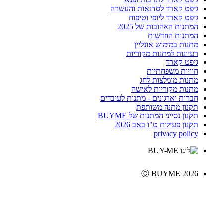
גיפט קארד לסדנאות והעשרה
גיפט קארד ליופי וטיפוח
המתנות האהובות של 2025
המתנות החדשות
מתנות במימוש אונליין
רעיונות למתנות מקוריות
גיפט קארד
חוויות משפחתיות
מתנות מומלצות לחג
מתנות מקוריות לאישה
חברות וארגונים - מתנות לעובדים
תקנון מתנה משותפת
תקנון נסייני המתנות של BUYME
תקנון פעילות ט"ו באב 2026
privacy policy
Ⓒ BUYME 2026