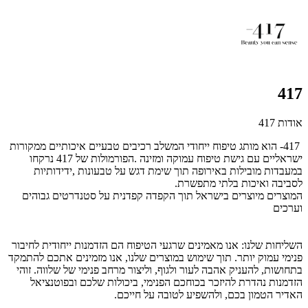
417
אודות 417
417
- הוא מותג טיפוח ייחודי המשלב רכיבים טבעיים איכותיים ממקורות
ישראליים
עם גישת טיפוח עמוקה ומזינה
.
הפורמולות של 417 נרקחו
במעבדות מובילות באירופה תוך שימת דגש על טבעונות
,
ידידותיות
לסביבה ואיכות בלתי מתפשרת
.
המוצרים מיוצרים בישראל תוך הקפדה קפדנית על סטנדרטים גבוהים
וערכים
השליחות שלנו: אנו מאמינים שרגעי הטיפוח הם הזדמנות ייחודית לחיבור
פנימי עמוק יותר. תוך שימוש במוצרים שלנו, אנו מזמינים אתכם להתמקד
בתחושות, להעניק אהבה לעור ולגוף, וליצור מרחב פנימי של שלווה. זוהי
הזדמנות נהדרת להיזכר בכוחכם הפנימי, ביכולות שלכם ובפוטנציאל
האדיר הטמון בכם, ולהשפיע לטובה על חייכם.