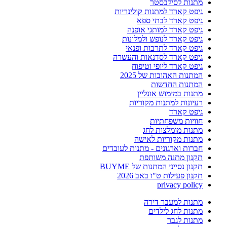
מתנות לסילבסטר
גיפט קארד למתנות קולינריות
גיפט קארד לבתי ספא
גיפט קארד למותגי אופנה
גיפט קארד לנופש ולמלונות
גיפט קארד לתרבות ופנאי
גיפט קארד לסדנאות והעשרה
גיפט קארד ליופי וטיפוח
המתנות האהובות של 2025
המתנות החדשות
מתנות במימוש אונליין
רעיונות למתנות מקוריות
גיפט קארד
חוויות משפחתיות
מתנות מומלצות לחג
מתנות מקוריות לאישה
חברות וארגונים - מתנות לעובדים
תקנון מתנה משותפת
תקנון נסייני המתנות של BUYME
תקנון פעילות ט"ו באב 2026
privacy policy
מתנות למעבר דירה
מתנות לחג לילדים
מתנות לגבר