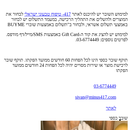
למימוש השובר יש להיכנס לאתר
417- טיפוח טבעוני ישראלי
לבחור את
המוצרים ולהשלים את התהליך הרכישה, במעמד התשלום יש לבחור
באמצעי תשלום אשראי, ולבחור ב"תשלום באמצעות שוברי BUYME
למימוש יש להציג את קוד ה-Gift Card באמצעות SMS/מייל/דף מודפס.
לפרטים נוספים: 03-6774449.
תוקף שובר כספי הינו לכל הפחות 60 חודשים ממועד הפקתו. תוקף שובר
לרכישת מוצר או שירות מסויים יהיה לכל הפחות 24 חודשים ממועד
הפקתו
03-6774449
sivan@minus417.com
לאתר
שובר כספי