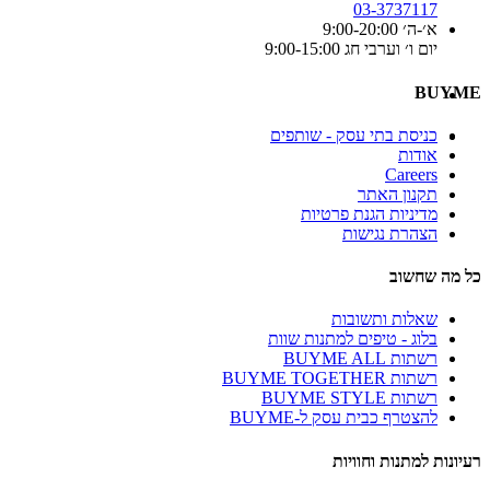
03-3737117
א׳-ה׳ 9:00-20:00
יום ו׳ וערבי חג 9:00-15:00
BUYME
כניסת בתי עסק - שותפים
אודות
Careers
תקנון האתר
מדיניות הגנת פרטיות
הצהרת נגישות
כל מה שחשוב
שאלות ותשובות
בלוג - טיפים למתנות שוות
רשתות BUYME ALL
רשתות BUYME TOGETHER
רשתות BUYME STYLE
להצטרף כבית עסק ל-BUYME
רעיונות למתנות וחוויות