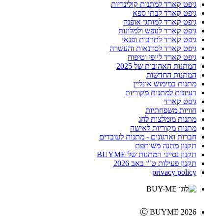
גיפט קארד למתנות קולינריות
גיפט קארד לבתי ספא
גיפט קארד למותגי אופנה
גיפט קארד לנופש ולמלונות
גיפט קארד לתרבות ופנאי
גיפט קארד לסדנאות והעשרה
גיפט קארד ליופי וטיפוח
המתנות האהובות של 2025
המתנות החדשות
מתנות במימוש אונליין
רעיונות למתנות מקוריות
גיפט קארד
חוויות משפחתיות
מתנות מומלצות לחג
מתנות מקוריות לאישה
חברות וארגונים - מתנות לעובדים
תקנון מתנה משותפת
תקנון נסייני המתנות של BUYME
תקנון פעילות ט"ו באב 2026
privacy policy
Ⓒ BUYME 2026