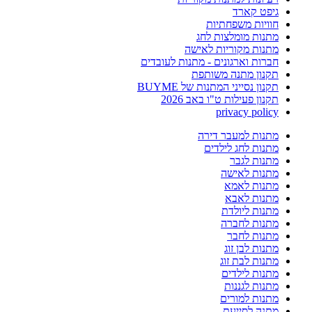
גיפט קארד
חוויות משפחתיות
מתנות מומלצות לחג
מתנות מקוריות לאישה
חברות וארגונים - מתנות לעובדים
תקנון מתנה משותפת
תקנון נסייני המתנות של BUYME
תקנון פעילות ט"ו באב 2026
privacy policy
מתנות למעבר דירה
מתנות לחג לילדים
מתנות לגבר
מתנות לאישה
מתנות לאמא
מתנות לאבא
מתנות ליולדת
מתנות לחברה
מתנות לחבר
מתנות לבן זוג
מתנות לבת זוג
מתנות לילדים
מתנות לגננות
מתנות למורים
מתנה לסייעת