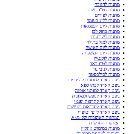
מתנות לחנוכה
מתנות לט"ו בשבט
מתנות לפורים
מתנות לל"ג בעומר
מתנות ליום העצמאות
מתנות כחול לבן
מתנות לשבועות
מתנות למזל בתולה
מתנות ליום האישה
מתנות ליום המשפחה
מתנות לולנטיין
מתנות לט"ו באב
מתנות לנובי גוד
מתנות לסילבסטר
גיפט קארד למתנות קולינריות
גיפט קארד לבתי ספא
גיפט קארד למותגי אופנה
גיפט קארד לנופש ולמלונות
גיפט קארד לתרבות ופנאי
גיפט קארד לסדנאות והעשרה
גיפט קארד ליופי וטיפוח
המתנות האהובות של 2025
המתנות החדשות
מתנות במימוש אונליין
רעיונות למתנות מקוריות