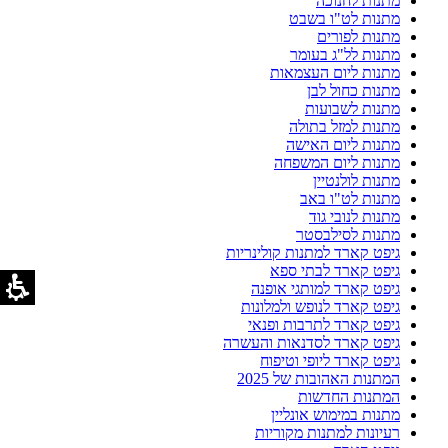
מתנות לחנוכה
מתנות לט"ו בשבט
מתנות לפורים
מתנות לל"ג בעומר
מתנות ליום העצמאות
מתנות כחול לבן
מתנות לשבועות
מתנות למזל בתולה
מתנות ליום האישה
מתנות ליום המשפחה
מתנות לולנטיין
מתנות לט"ו באב
מתנות לנובי גוד
מתנות לסילבסטר
גיפט קארד למתנות קולינריות
גיפט קארד לבתי ספא
גיפט קארד למותגי אופנה
גיפט קארד לנופש ולמלונות
גיפט קארד לתרבות ופנאי
גיפט קארד לסדנאות והעשרה
גיפט קארד ליופי וטיפוח
המתנות האהובות של 2025
המתנות החדשות
מתנות במימוש אונליין
רעיונות למתנות מקוריות