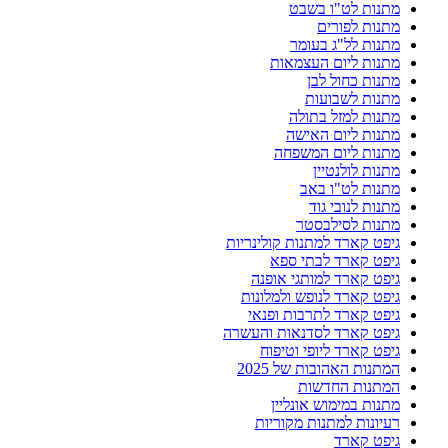
מתנות לט"ו בשבט
מתנות לפורים
מתנות לל"ג בעומר
מתנות ליום העצמאות
מתנות כחול לבן
מתנות לשבועות
מתנות למזל בתולה
מתנות ליום האישה
מתנות ליום המשפחה
מתנות לולנטיין
מתנות לט"ו באב
מתנות לנובי גוד
מתנות לסילבסטר
גיפט קארד למתנות קולינריות
גיפט קארד לבתי ספא
גיפט קארד למותגי אופנה
גיפט קארד לנופש ולמלונות
גיפט קארד לתרבות ופנאי
גיפט קארד לסדנאות והעשרה
גיפט קארד ליופי וטיפוח
המתנות האהובות של 2025
המתנות החדשות
מתנות במימוש אונליין
רעיונות למתנות מקוריות
גיפט קארד