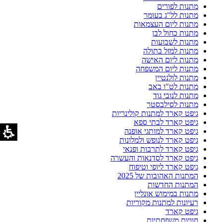
מתנות לפורים
מתנות לל"ג בעומר
מתנות ליום העצמאות
מתנות כחול לבן
מתנות לשבועות
מתנות למזל בתולה
מתנות ליום האישה
מתנות ליום המשפחה
מתנות לולנטיין
מתנות לט"ו באב
מתנות לנובי גוד
מתנות לסילבסטר
גיפט קארד למתנות קולינריות
גיפט קארד לבתי ספא
גיפט קארד למותגי אופנה
גיפט קארד לנופש ולמלונות
גיפט קארד לתרבות ופנאי
גיפט קארד לסדנאות והעשרה
גיפט קארד ליופי וטיפוח
המתנות האהובות של 2025
המתנות החדשות
מתנות במימוש אונליין
רעיונות למתנות מקוריות
גיפט קארד
חוויות משפחתיות