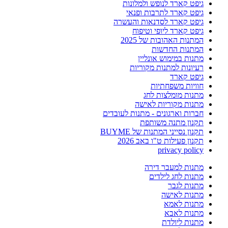
גיפט קארד לנופש ולמלונות
גיפט קארד לתרבות ופנאי
גיפט קארד לסדנאות והעשרה
גיפט קארד ליופי וטיפוח
המתנות האהובות של 2025
המתנות החדשות
מתנות במימוש אונליין
רעיונות למתנות מקוריות
גיפט קארד
חוויות משפחתיות
מתנות מומלצות לחג
מתנות מקוריות לאישה
חברות וארגונים - מתנות לעובדים
תקנון מתנה משותפת
תקנון נסייני המתנות של BUYME
תקנון פעילות ט"ו באב 2026
privacy policy
מתנות למעבר דירה
מתנות לחג לילדים
מתנות לגבר
מתנות לאישה
מתנות לאמא
מתנות לאבא
מתנות ליולדת