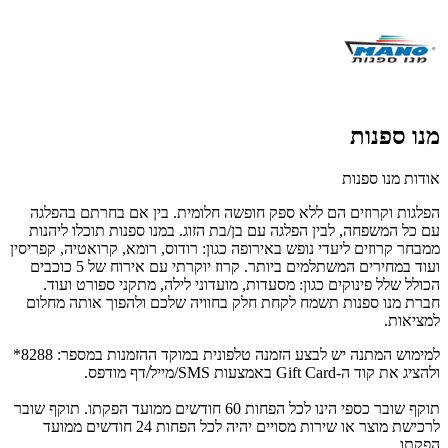
מנו ספנות
אודות מנו ספנות
הפלגות וקרוזים הם ללא ספק חופשה חלומית. בין אם בחרתם בהפלגה
עם כל המשפחה, לבין הפלגה עם בן/בת הזוג. במנו ספנות תוכלו ליהנות
ממבחר קרוזים ליעדי נופש באירופה כגון: רודוס, רומא, קרואטיה, קפריסין
ועוד במחירים המשתלמים ביותר. קרוז יוקרתי עם אירוח של 5 כוכבים
הכולל שלל פינוקים כגון: מסעדות, מועדוני לילה, מתקני ספורט ועוד.
חברת מנו ספנות תשמח לקחת חלק בחוויה שלכם ולהפוך אותה מחלום
למציאות.
למימוש המתנה יש לבצע הזמנה טלפונית במוקד ההזמנות במספר: 8288*
ולהציג את קוד ה-Gift Card באמצעות SMS/מייל/דף מודפס.
תוקף שובר כספי הינו לכל הפחות 60 חודשים ממועד הפקתו. תוקף שובר
לרכישת מוצר או שירות מסויים יהיה לכל הפחות 24 חודשים ממועד
הפקתו