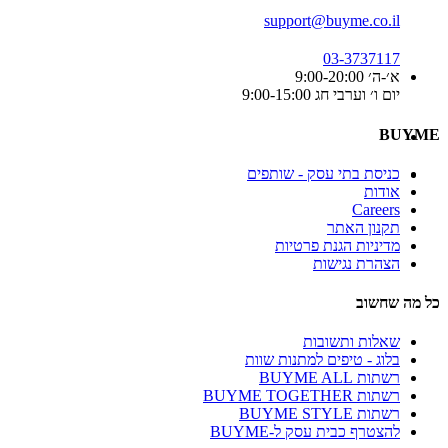
support@buyme.co.il
03-3737117
א׳-ה׳ 9:00-20:00
יום ו׳ וערבי חג 9:00-15:00
BUYME
כניסת בתי עסק - שותפים
אודות
Careers
תקנון האתר
מדיניות הגנת פרטיות
הצהרת נגישות
כל מה שחשוב
שאלות ותשובות
בלוג - טיפים למתנות שוות
רשתות BUYME ALL
רשתות BUYME TOGETHER
רשתות BUYME STYLE
להצטרף כבית עסק ל-BUYME