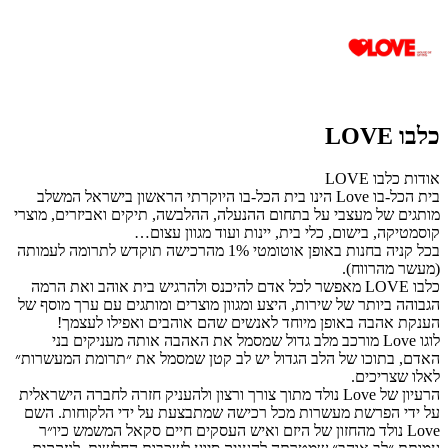
כלבו LOVE
אודות כלבו LOVE
בית הכל-בו Love הינו בית הכל-בו היוקרתי הראשון בישראל המשלב
מותגים של מעצבי על בתחום ההנעלה, ההלבשה, תיקים ואביזרים, מוצרי
קוסמטיקה, בישום, כלי בית, יינות ועוד מגוון עצום…
בכל קניה בחנות באופן אוטומטי 1% מהרכישה תוקדש לתרומה לעמותה
(מעשר מהרווח).
כלבו LOVE מאפשר לכל אדם להיכנס ולהרגיש בית אוהב ואת הרמה
הגבוהה ביותר של שירות, היצע ומגוון מוצרים ומותגים עם ערך מוסף של
הענקת אהבה באופן מיוחד לאנשים שהם אוהבים ואפילו לעצמך!
לוגו Love מורכב מלב גדול שמסמל את האהבה אותה מעניקים בני
האדם, בתוכו של הלב הגדול יש לב קטן שמסמל את ״תרומת המעשרות״
לאלו שצריכים.
הרעיון של Love נולד מתוך צורך ורצון ולהעניק חזרה לחברה הישראלית
על ידי הפרשת מעשרות מכל רכישה שמתבצעת על ידי הלקוחות. השם
Love נולד מהחזון של היזם ואיש העסקים חיים סקאל המשמש כיו״ר