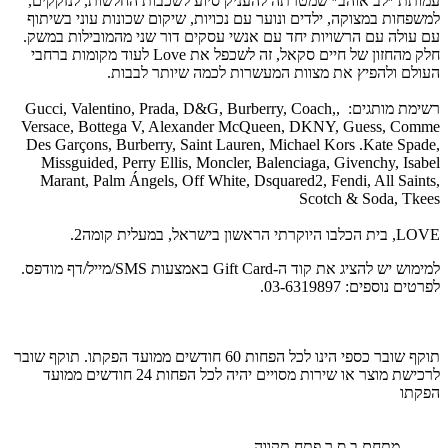
עמותת ״לב אוהב״ שמטרתה להעניק סיוע לשכבות החלשות, לנזקקים,
למשפחות במצוקה, ילדים ונוער עם נכויות, שיקום שכונות עוני בשיתוף
עם עולה עם הרשויות יחד עם אנשי עסקים דור שני מהמובילות במשק.
חלק מהחזון של חיים סקאל, זה לשכפל את Love לעוד מקומות ברחבי
העולם ולהפיץ את מצוות המעשרות לכמה שיותר לבבות.
רשימת מותגים: ,Gucci, Valentino, Prada, D&G, Burberry, Coach,
Versace, Bottega V, Alexander McQueen, DKNY, Guess, Comme
Des Garçons, Burberry, Saint Lauren, Michael Kors .Kate Spade,
Missguided, Perry Ellis, Moncler, Balenciaga, Givenchy, Isabel
Marant, Palm Ángels, Off White, Dsquared2, Fendi, All Saints,
Scotch & Soda, Tkees
LOVE, בית הכלבו היוקרתי הראשון בישראל, במעלית קומה2.
למימוש יש להציג את קוד ה-Gift Card באמצעות SMS/מייל/דף מודפס.
לפרטים נוספים: 03-6319897.
תוקף שובר כספי הינו לכל הפחות 60 חודשים ממועד הפקתו. תוקף שובר
לרכישת מוצר או שירות מסויים יהיה לכל הפחות 24 חודשים ממועד
הפקתו
מתחם ב.ס.ר פתח תקווה