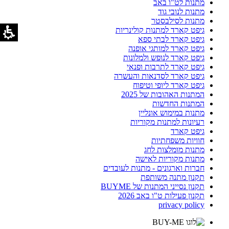
מתנות לט"ו באב
מתנות לנובי גוד
מתנות לסילבסטר
גיפט קארד למתנות קולינריות
גיפט קארד לבתי ספא
גיפט קארד למותגי אופנה
גיפט קארד לנופש ולמלונות
גיפט קארד לתרבות ופנאי
גיפט קארד לסדנאות והעשרה
גיפט קארד ליופי וטיפוח
המתנות האהובות של 2025
המתנות החדשות
מתנות במימוש אונליין
רעיונות למתנות מקוריות
גיפט קארד
חוויות משפחתיות
מתנות מומלצות לחג
מתנות מקוריות לאישה
חברות וארגונים - מתנות לעובדים
תקנון מתנה משותפת
תקנון נסייני המתנות של BUYME
תקנון פעילות ט"ו באב 2026
privacy policy