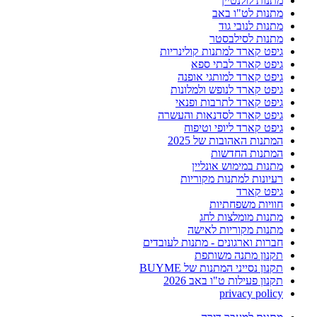
מתנות לולנטיין
מתנות לט"ו באב
מתנות לנובי גוד
מתנות לסילבסטר
גיפט קארד למתנות קולינריות
גיפט קארד לבתי ספא
גיפט קארד למותגי אופנה
גיפט קארד לנופש ולמלונות
גיפט קארד לתרבות ופנאי
גיפט קארד לסדנאות והעשרה
גיפט קארד ליופי וטיפוח
המתנות האהובות של 2025
המתנות החדשות
מתנות במימוש אונליין
רעיונות למתנות מקוריות
גיפט קארד
חוויות משפחתיות
מתנות מומלצות לחג
מתנות מקוריות לאישה
חברות וארגונים - מתנות לעובדים
תקנון מתנה משותפת
תקנון נסייני המתנות של BUYME
תקנון פעילות ט"ו באב 2026
privacy policy