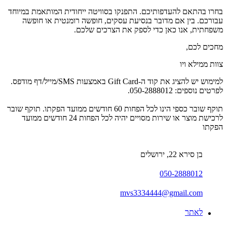
בחרו בהתאם להעדפותיכם. התפנקו בסוויטה ייחודית המותאמת במיוחד
עבורכם. בין אם מדובר בנסיעת עסקים, חופשה רומנטית או חופשה
משפחתית, אנו כאן כדי לספק את הצרכים שלכם.
מחכים לכם,
צוות ממילא ויו
למימוש יש להציג את קוד ה-Gift Card באמצעות SMS/מייל/דף מודפס.
לפרטים נוספים: 050-2888012.
תוקף שובר כספי הינו לכל הפחות 60 חודשים ממועד הפקתו. תוקף שובר
לרכישת מוצר או שירות מסויים יהיה לכל הפחות 24 חודשים ממועד
הפקתו
בן סירא 22, ירושלים
050-2888012
mvs3334444@gmail.com
לאתר