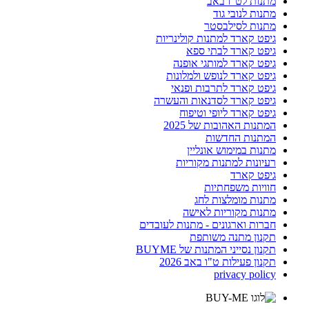
מתנות לט"ו באב
מתנות לנובי גוד
מתנות לסילבסטר
גיפט קארד למתנות קולינריות
גיפט קארד לבתי ספא
גיפט קארד למותגי אופנה
גיפט קארד לנופש ולמלונות
גיפט קארד לתרבות ופנאי
גיפט קארד לסדנאות והעשרה
גיפט קארד ליופי וטיפוח
המתנות האהובות של 2025
המתנות החדשות
מתנות במימוש אונליין
רעיונות למתנות מקוריות
גיפט קארד
חוויות משפחתיות
מתנות מומלצות לחג
מתנות מקוריות לאישה
חברות וארגונים - מתנות לעובדים
תקנון מתנה משותפת
תקנון נסייני המתנות של BUYME
תקנון פעילות ט"ו באב 2026
privacy policy