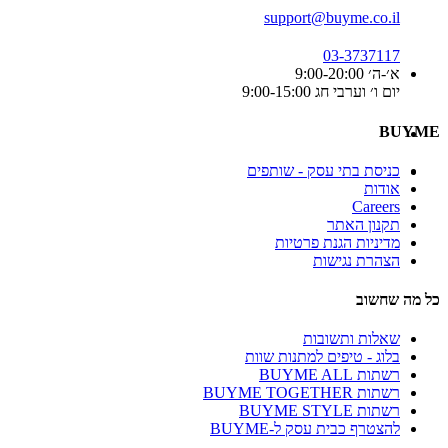
support@buyme.co.il
03-3737117
א׳-ה׳ 9:00-20:00
יום ו׳ וערבי חג 9:00-15:00
BUYME
כניסת בתי עסק - שותפים
אודות
Careers
תקנון האתר
מדיניות הגנת פרטיות
הצהרת נגישות
כל מה שחשוב
שאלות ותשובות
בלוג - טיפים למתנות שוות
רשתות BUYME ALL
רשתות BUYME TOGETHER
רשתות BUYME STYLE
להצטרף כבית עסק ל-BUYME