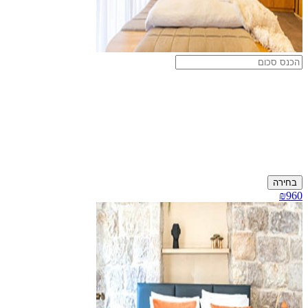
בחירה
₪960