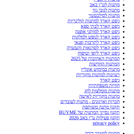
מתנות לט"ו באב
מתנות לנובי גוד
מתנות לסילבסטר
גיפט קארד למתנות קולינריות
גיפט קארד לבתי ספא
גיפט קארד למותגי אופנה
גיפט קארד לנופש ולמלונות
גיפט קארד לתרבות ופנאי
גיפט קארד לסדנאות והעשרה
גיפט קארד ליופי וטיפוח
המתנות האהובות של 2025
המתנות החדשות
מתנות במימוש אונליין
רעיונות למתנות מקוריות
גיפט קארד
חוויות משפחתיות
מתנות מומלצות לחג
מתנות מקוריות לאישה
חברות וארגונים - מתנות לעובדים
תקנון מתנה משותפת
תקנון נסייני המתנות של BUYME
תקנון פעילות ט"ו באב 2026
privacy policy
מתנות למעבר דירה