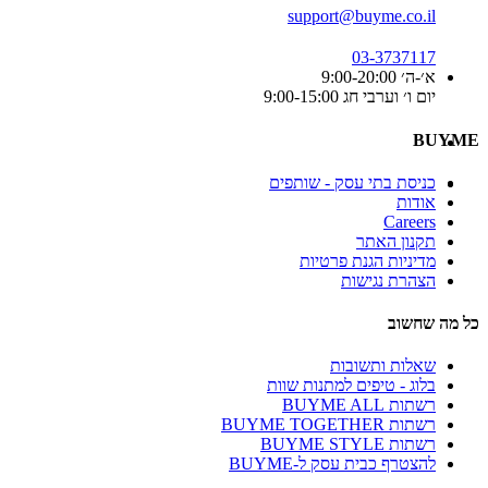
support@buyme.co.il
03-3737117
א׳-ה׳ 9:00-20:00
יום ו׳ וערבי חג 9:00-15:00
BUYME
כניסת בתי עסק - שותפים
אודות
Careers
תקנון האתר
מדיניות הגנת פרטיות
הצהרת נגישות
כל מה שחשוב
שאלות ותשובות
בלוג - טיפים למתנות שוות
רשתות BUYME ALL
רשתות BUYME TOGETHER
רשתות BUYME STYLE
להצטרף כבית עסק ל-BUYME