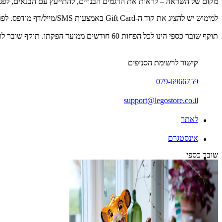
מקום של השראה – לראות את הדגמים הבנויים, להתייעץ עם הבנאים, לפגוש
למימוש יש להציג את קוד ה-Gift Card באמצעות SMS/מייל/דף מודפס. לפרטים נוספים: 079-6966759.
תוקף שובר כספי הינו לכל הפחות 60 חודשים ממועד הפקתו. תוקף שובר לרכישת מוצר או שירות מסויים יהיה לכל הפחות 24 חודשים ממועד הפקתו
קישור לרשימת הסניפים
079-6966759
support@legostore.co.il
לאתר
אינסטגרם
שובר כספי