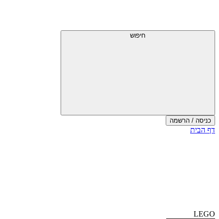
דלג
תפריט
מעל
עליון
תפריט
עליון
חיפוש
כניסה / הרשמה
סוף
דף הבית
אזור
תפריט
עליון
LEGO