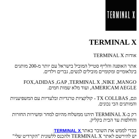
TERMINAL X
אודות TERMINAL X
אתר האופנה והלייף סטייל המוביל בישראל עם יותר מ-200 מותגים
בינלאומיים ומקומיים מובילים לנשים, גברים וילדים.
FOX
,
ADIDAS
,
GAP
,
TERMINAL X
,
NIKE
,
MANGO
,AMERICAM AEGLE
ועוד מלא שמות חמים.
וגם,
TX COLLBAS
- קולקציות טרנדיות ובלעדיות עם המשפיעניות
והמותגים הכי נכונים.
רק ב-
TERMINAL X
תיהנו ממשלוח מהיום למחר ומשירות החזרות
והחלפות עד הבית בקליק.
בכדי לממש את השובר באתר
:
TERMINAL X
יש להירשם לאתר TERMINAL X ולהכנס ללשונית
"הקרדיט שלי"