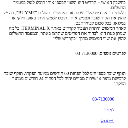
בחשבון האישי = קרדיט הינו השווי הכספי אותו תוכלו לנצל במעמד
התשלום.
בלשונית "הקרדיט שלי" יש לבחור באופציית תשלום "
BUYME
", בה יש
להזין את הקוד שובר ולממש אותו. תוכלו לממש אותו באופן חלקי או
במלואו, בכל סכום לבחירתכם.
לאחר המימוש היתרה תעבור לקרדיט באתר
TERMINAL X
. כל מה
שנותן כעת הוא לבחור את הפריטים שתרצו באתר, ובמעמד התשלום
להזין את שווי המימוש מתוך "בקר
דיט שלי"
לפרטים נוספים: 03-7130000
תוקף שובר כספי הינו לכל הפחות 60 חודשים ממועד הפקתו. תוקף שובר
לרכישת מוצר או שירות מסויים יהיה לכל הפחות 24 חודשים ממועד
הפקתו
03-7130000
לאתר
פייסבוק