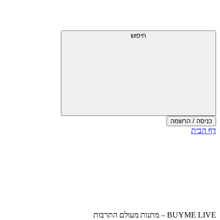
דלג
תפריט
מעל
עליון
תפריט
עליון
חיפוש
כניסה / הרשמה
סוף
דף הבית
אזור
תפריט
עליון
BUYME LIVE – מתנות מעולם התרבות