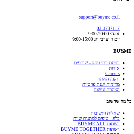
support@buyme.co.il
03-3737117
א׳-ה׳ 9:00-20:00
יום ו׳ וערבי חג 9:00-15:00
BUYME
כניסת בתי עסק - שותפים
אודות
Careers
תקנון האתר
מדיניות הגנת פרטיות
הצהרת נגישות
כל מה שחשוב
שאלות ותשובות
בלוג - טיפים למתנות שוות
רשתות BUYME ALL
רשתות BUYME TOGETHER