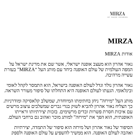
MIRZA
אודות MIRZA
נאור אהרון הוא מעצב אופנה ישראלי, אשר שם את מדינת ישראל על
המפה העולמית של עולם האופנה ביחד עם מותג העל “MIRZA” בעזרת
עשייה מרהיבה.
נאור אהרון נולד וגדל לעולם האופנה בישראל, הוא התמסר לקהל לאומי
ובינלאומי. הגעתו לעולם האופנה היא התחלתו של סיפור מעורר השראה.
מותג העל “מירזה” ניחן בחתימתו המיוחדת, שמשלב קלאסיקה ומודרניות.
כך הצליח נאור אהרון להביא לשוק בגדי גברים שמשלבים עיצוב מרשים
עם איכות חסרת פשרות ובדים מרשימים. בזכות יצירתיותו וראייתו
האופנתית, הוא הפך את “מירזה” למותג מוכר ואהוב גם ברחבי העולם.
הסיפור של נאור אהרון ושל מירזה הוא סיפור של התמדה, יצירתיות
ואהבה לעולם האופנה. הוא ממשיך להשפיע על עולם האופנה ולספק