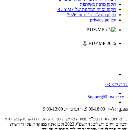
תקנון מתנה משותפת
תקנון נסייני המתנות של BUYME
תקנון פעילות ט"ו באב 2026
privacy policy
Ⓒ BUYME 2026
03-3737117
Support@buyme.co.il
מענה: א’-ה’ 9:00-18:00, ו’ וערבי חג 9:00-13:00
ביי מי טכנולוגיות בע"מ פטורה מרישיון לפי חוק הסדרת העיסוק בשירותי
תשלום וייזום תשלום, התשפ"ג 2023 ולכן אינה מפוקחת על ידי רשות
ניירות ערך לעניין שירותי התשלום הניתנים על ידה