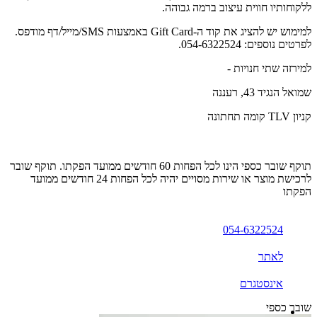
ללקוחותיו חווית עיצוב ברמה גבוהה.
למימוש יש להציג את קוד ה-Gift Card באמצעות SMS/מייל/דף מודפס.
לפרטים נוספים: 054-6322524.
למירזה שתי חנויות -
שמואל הנגיד 43, רעננה
קניון TLV קומה תחתונה
תוקף שובר כספי הינו לכל הפחות 60 חודשים ממועד הפקתו. תוקף שובר
לרכישת מוצר או שירות מסויים יהיה לכל הפחות 24 חודשים ממועד
הפקתו
054-6322524
לאתר
אינסטגרם
שובר כספי