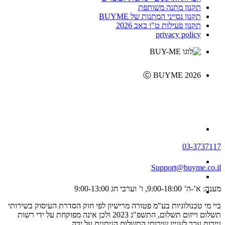
תקנון מתנה משותפת
תקנון נסייני המתנות של BUYME
תקנון פעילות ט"ו באב 2026
privacy policy
Ⓒ BUYME 2026
03-3737117
Support@buyme.co.il
מענה: א’-ה’ 9:00-18:00, ו’ וערבי חג 9:00-13:00
ביי מי טכנולוגיות בע"מ פטורה מרישיון לפי חוק הסדרת העיסוק בשירותי
תשלום וייזום תשלום, התשפ"ג 2023 ולכן אינה מפוקחת על ידי רשות
ניירות ערך לעניין שירותי התשלום הניתנים על ידה