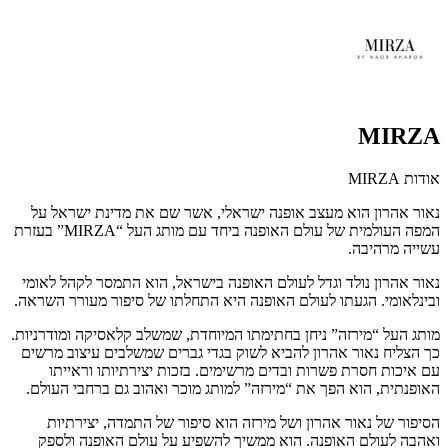
MIRZA
אודות MIRZA
נאור אהרון הוא מעצב אופנה ישראלי, אשר שם את מדינת ישראל על
המפה העולמית של עולם האופנה ביחד עם מותג העל “MIRZA” בעזרת
עשייה מרהיבה.
נאור אהרון נולד וגדל לעולם האופנה בישראל, הוא התמסר לקהל לאומי
ובינלאומי. הגעתו לעולם האופנה היא התחלתו של סיפור מעורר השראה.
מותג העל “מירזה” ניחן בחתימתו המיוחדת, שמשלב קלאסיקה ומודרניות.
כך הצליח נאור אהרון להביא לשוק בגדי גברים שמשלבים עיצוב מרשים
עם איכות חסרת פשרות ובדים מרשימים. בזכות יצירתיותו וראייתו
האופנתית, הוא הפך את “מירזה” למותג מוכר ואהוב גם ברחבי העולם.
הסיפור של נאור אהרון ושל מירזה הוא סיפור של התמדה, יצירתיות
ואהבה לעולם האופנה. הוא ממשיך להשפיע על עולם האופנה ולספק