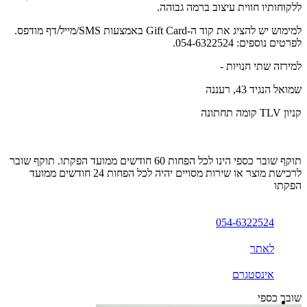
ללקוחותיו חווית עיצוב ברמה גבוהה.
למימוש יש להציג את קוד ה-Gift Card באמצעות SMS/מייל/דף מודפס.
לפרטים נוספים: 054-6322524.
למירזה שתי חנויות -
שמואל הנגיד 43, רעננה
קניון TLV קומה תחתונה
תוקף שובר כספי הינו לכל הפחות 60 חודשים ממועד הפקתו. תוקף שובר
לרכישת מוצר או שירות מסויים יהיה לכל הפחות 24 חודשים ממועד
הפקתו
054-6322524
לאתר
אינסטגרם
שובר כספי