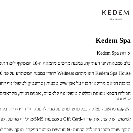
Kedem Spa
אודות Kedem Spa
בלב סמטאות יפו העתיקה, במבנה מרשים מהמאה ה-18 המשקיף לים התיכון, שוכן
Kedem Spa House
הינו מתחם
Wellness
ייחודי במבנה המשתרע על פני 300 מ"ר צופה לחופי תל אביב, נמל יפו והעיר העתיקה.
במבנה חמאם מרוקאי הבנוי על אבן שיש טבעית (טרוונטין) לטיפולי גוף ייחודיים, 4 חדרי טיפול בחללים יפואים אותנטיים, מתחמי הירגעות מפנקים וגגות עם נוף 
חבילות הספא מגוונות וכוללות טיפולי גוף קלאסיים, אבנים חמות, סקראבים 
שפיתחנו.
השקענו מחשבה עמוקה בכל פרט ופרט על מנת להעניק חוויה ייחודית ובלתי 
למימוש יש להציג את קוד ה-Gift Card באמצעות SMS/מייל/דף מודפס. לפרטים נוספים: 077-3034070
תוקף שובר כספי הינו לכל הפחות 60 חודשים ממועד הפקתו. תוקף שובר לרכישת מוצר או שירות מסויים יהיה לכל הפחות 24 חודשים ממועד הפקתו