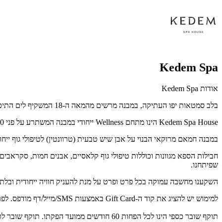
Kedem Spa
אודות Kedem Spa
בלב סמטאות יפו העתיקה, במבנה מרשים מהמאה ה-18 המשקיף לים התיכון, שוכן
Kedem Spa House
הינו מתחם
Wellness
ייחודי במבנה המשתרע על פני 300 מ"ר צופה לחופי תל אביב, נמל יפו והעיר העתיקה.
במבנה חמאם מרוקאי הבנוי על אבן שיש טבעית (טרוונטין) לטיפולי גוף ייחודיים, 4 חדרי טיפול בחללים יפואים אותנטיים, מתחמי הירגעות מפנקים וגגות עם נוף 
חבילות הספא מגוונות וכוללות טיפולי גוף קלאסיים, אבנים חמות, סקראבים 
שפיתחנו.
השקענו מחשבה עמוקה בכל פרט ופרט על מנת להעניק חוויה ייחודית ובלתי 
למימוש יש להציג את קוד ה-Gift Card באמצעות SMS/מייל/דף מודפס. לפרטים נוספים: 077-3034070
תוקף שובר כספי הינו לכל הפחות 60 חודשים ממועד הפקתו. תוקף שובר לרכישת מוצר או שירות מסויים יהיה לכל הפחות 24 חודשים ממועד הפקתו