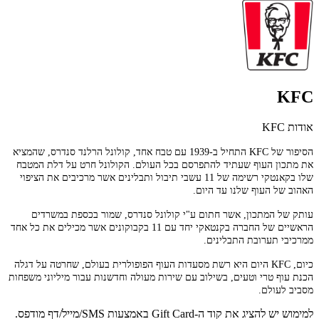
KFC
אודות KFC
הסיפור של KFC התחיל ב-1939 עם טבח אחד, קולונל הרלנד סנדרס, שהמציא
את מתכון העוף שעתיד להתפרסם בכל העולם. הקולונל חרט על דלת המטבח
שלו בקאנטקי רשימה של 11 עשבי תיבול ותבלינים אשר מרכיבים את הציפוי
האהוב של העוף שלנו עד היום.
עותק של המתכון, אשר חתום ע"י קולונל סנדרס, שמור בכספת במשרדים
הראשיים של החברה בקנטאקי יחד עם 11 בקבוקונים אשר מכילים את כל אחד
ממרכיבי תערובת התבלינים.
כיום, KFC היום היא רשת מסעדות העוף הפופולרית בעולם, שחרטה על דגלה
הכנת עוף טרי וטעים, בשילוב עם שירות מעולה וחדשנות עבור מיליוני משפחות
מסביב לעולם.
למימוש יש להציג את קוד ה-Gift Card באמצעות SMS/מייל/דף מודפס.