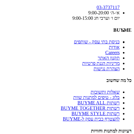
03-3737117
א׳-ה׳ 9:00-20:00
יום ו׳ וערבי חג 9:00-15:00
BUYME
כניסת בתי עסק - שותפים
אודות
Careers
תקנון האתר
מדיניות הגנת פרטיות
הצהרת נגישות
כל מה שחשוב
שאלות ותשובות
בלוג - טיפים למתנות שוות
רשתות BUYME ALL
רשתות BUYME TOGETHER
רשתות BUYME STYLE
להצטרף כבית עסק ל-BUYME
רעיונות למתנות וחוויות