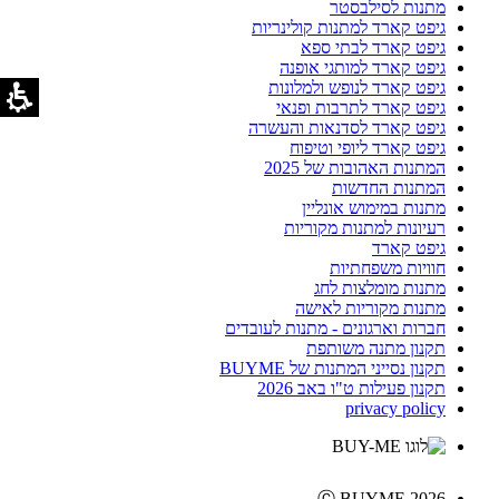
מתנות לסילבסטר
גיפט קארד למתנות קולינריות
גיפט קארד לבתי ספא
גיפט קארד למותגי אופנה
גיפט קארד לנופש ולמלונות
גיפט קארד לתרבות ופנאי
גיפט קארד לסדנאות והעשרה
גיפט קארד ליופי וטיפוח
המתנות האהובות של 2025
המתנות החדשות
מתנות במימוש אונליין
רעיונות למתנות מקוריות
גיפט קארד
חוויות משפחתיות
מתנות מומלצות לחג
מתנות מקוריות לאישה
חברות וארגונים - מתנות לעובדים
תקנון מתנה משותפת
תקנון נסייני המתנות של BUYME
תקנון פעילות ט"ו באב 2026
privacy policy
Ⓒ BUYME 2026