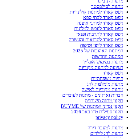
מתנות לנובי גוד
מתנות לסילבסטר
גיפט קארד למתנות קולינריות
גיפט קארד לבתי ספא
גיפט קארד למותגי אופנה
גיפט קארד לנופש ולמלונות
גיפט קארד לתרבות ופנאי
גיפט קארד לסדנאות והעשרה
גיפט קארד ליופי וטיפוח
המתנות האהובות של 2025
המתנות החדשות
מתנות במימוש אונליין
רעיונות למתנות מקוריות
גיפט קארד
חוויות משפחתיות
מתנות מומלצות לחג
מתנות מקוריות לאישה
חברות וארגונים - מתנות לעובדים
תקנון מתנה משותפת
תקנון נסייני המתנות של BUYME
תקנון פעילות ט"ו באב 2026
privacy policy
מתנות למעבר דירה
מתנות לחג לילדים