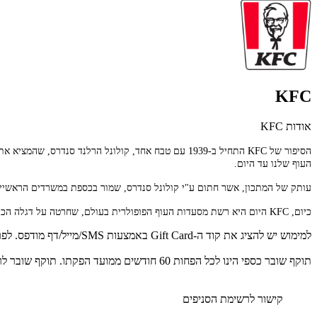
KFC
אודות KFC
העוף שלנו עד היום.
עותק של המתכון, אשר חתום ע"י קולונל סנדרס, שמור בכספת במשרדים הראשיים של החברה בקנטאקי יחד עם 11 בקבוקונים אשר
כיום, KFC היום היא רשת מסעדות העוף הפופולרית בעולם, שחרטה על דגלה הכנת עוף טרי וטעים, בשילוב עם שירות מעולה וחדשנות עבור מיליוני משפחות מסביב לעולם.
למימוש יש להציג את קוד ה-Gift Card באמצעות SMS/מייל/דף מודפס. לפרטים נוספים: 0737770900.
תוקף שובר כספי הינו לכל הפחות 60 חודשים ממועד הפקתו. תוקף שובר לרכישת מוצר או שירות מסויים יהיה לכל הפחות 24 חודשים ממועד הפקתו
קישור לרשימת הסניפים