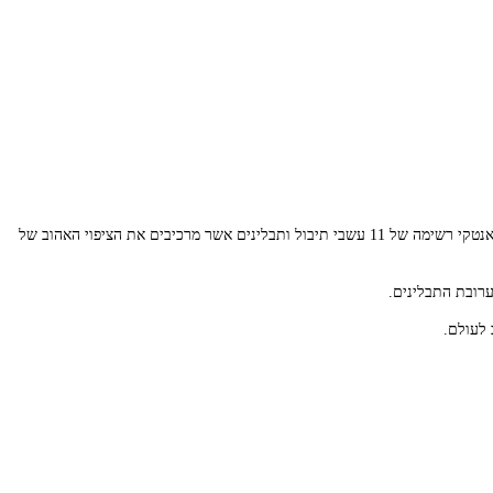
הסיפור של KFC התחיל ב-1939 עם טבח אחד, קולונל הרלנד סנדרס, שהמציא את מתכון העוף שעתיד להתפרסם בכל העולם. הקולונל חרט על דלת המטבח שלו בקאנטקי רשימה של 11 עשבי תיבול ותבלינים אשר מרכיבים את הציפוי האהוב של