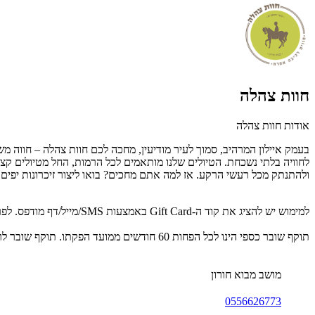
חוות צהלה
אודות חוות צהלה
בעמק איילון המרהיב, סמוך לעיר מודיעין, מחכה לכם חוות צהלה – חווה מש
לחוויה בלתי נשכחת. הטיולים שלנו מותאמים לכל הרמות, החל מטיולים קצר
ולהתנתק מכל רעשי הרקע. אז למה אתם מחכים? בואו ליצור זיכרונות יפים
למימוש יש להציג את קוד ה-Gift Card באמצעות SMS/מייל/דף מודפס. לפרטים נוספים:0556626773
תוקף שובר כספי הינו לכל הפחות 60 חודשים ממועד הפקתו. תוקף שובר לרכישת מוצר או שירות מסויים יהיה לכל הפחות 24 חודשים ממועד הפקתו
מושב מבוא חורון
0556626773