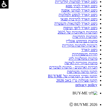
גיפט קארד למתנות קולינריות
גיפט קארד לבתי ספא
גיפט קארד למותגי אופנה
גיפט קארד לנופש ולמלונות
גיפט קארד לתרבות ופנאי
גיפט קארד לסדנאות והעשרה
גיפט קארד ליופי וטיפוח
המתנות האהובות של 2025
המתנות החדשות
מתנות במימוש אונליין
רעיונות למתנות מקוריות
גיפט קארד
חוויות משפחתיות
מתנות מומלצות לחג
מתנות מקוריות לאישה
חברות וארגונים - מתנות לעובדים
תקנון מתנה משותפת
תקנון נסייני המתנות של BUYME
תקנון פעילות ט"ו באב 2026
privacy policy
Ⓒ BUYME 2026