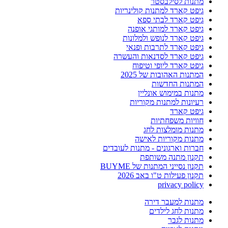
מתנות לסילבסטר
גיפט קארד למתנות קולינריות
גיפט קארד לבתי ספא
גיפט קארד למותגי אופנה
גיפט קארד לנופש ולמלונות
גיפט קארד לתרבות ופנאי
גיפט קארד לסדנאות והעשרה
גיפט קארד ליופי וטיפוח
המתנות האהובות של 2025
המתנות החדשות
מתנות במימוש אונליין
רעיונות למתנות מקוריות
גיפט קארד
חוויות משפחתיות
מתנות מומלצות לחג
מתנות מקוריות לאישה
חברות וארגונים - מתנות לעובדים
תקנון מתנה משותפת
תקנון נסייני המתנות של BUYME
תקנון פעילות ט"ו באב 2026
privacy policy
מתנות למעבר דירה
מתנות לחג לילדים
מתנות לגבר