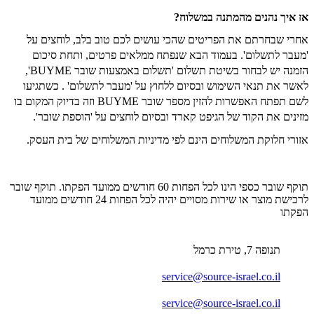
אז איך נהנים מהמתנה במשלוח?
אחרי שבחרתם את הפריטים שהכי עושים לכם טוב בלב, לוחצים על
'מעבר לתשלום'. בעמוד הבא שנפתח ממלאים פרטים, ותחת סיכום
הזמנה יש לבחור בשיטת תשלום 'תשלום באמצעות שובר BUYME',
לאשר את תנאי השימוש ובסיום ללחוץ על 'מעבר לתשלום' . כשתגיעו
לשם תפתח האפשרות להזין מספר שובר BUYME וזה בדיוק המקום בו
מזינים את הקוד של הגיפט קארד ובסיום לוחצים על 'הוספת שובר'.
אזורי חלוקת המשלוחים הינם לפי מדיניות המשלוחים של בית העסק.
תוקף שובר כספי הינו לכל הפחות 60 חודשים ממועד הפקתו. תוקף שובר
לרכישת מוצר או שירות מסויים יהיה לכל הפחות 24 חודשים ממועד
הפקתו
תנופה 7, טירת כרמל
service@source-israel.co.il
service@source-israel.co.il