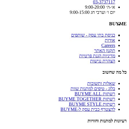
03-3737117
א׳-ה׳ 9:00-20:00
יום ו׳ וערבי חג 9:00-15:00
BUYME
כניסת בתי עסק - שותפים
אודות
Careers
תקנון האתר
מדיניות הגנת פרטיות
הצהרת נגישות
כל מה שחשוב
שאלות ותשובות
בלוג - טיפים למתנות שוות
רשתות BUYME ALL
רשתות BUYME TOGETHER
רשתות BUYME STYLE
להצטרף כבית עסק ל-BUYME
רעיונות למתנות וחוויות