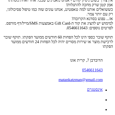
אין צורך בשום ניסיון קודם - אנחנו מאמינים שבכל אחד ואחת מסתתר
אמן קטן שרק מחכה להתגלות!
כששואלים אותנו למה טאפטינג, אנחנו עונים שזה כמו טיפול פסיכולוגי,
רק עם יותר צמר.
אז... נפגש בסדנא הקרובה?
למימוש יש להציג את קוד ה-Gift Card באמצעות SMS/מייל/דף מודפס.
לפרטים נוספים: 0546611643.
תוקף שובר כספי הינו לכל הפחות 60 חודשים ממועד הפקתו. תוקף שובר
לרכישת מוצר או שירות מסויים יהיה לכל הפחות 24 חודשים ממועד
הפקתו
הדובדבן 7, קרית אונו
0546611643
matankatzman@gmail.com
אינסטגרם